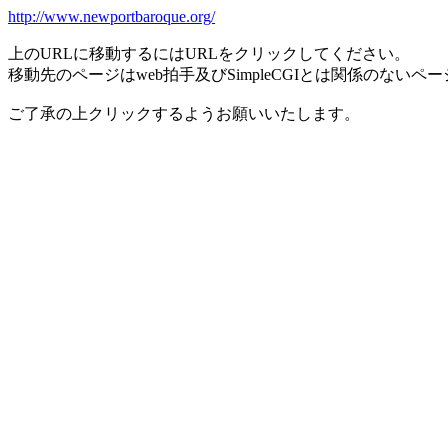
http://www.newportbaroque.org/
上のURLに移動するにはURLをクリックしてください。
移動先のページはweb拍手及びSimpleCGIとは関係のないペ
ご了承の上クリックするようお願いいたします。