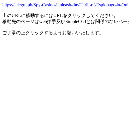
https://telegra.ph/Spy-Casino-Unleash-the-Thrill-of-Espionage-in-O
上のURLに移動するにはURLをクリックしてください。
移動先のページはweb拍手及びSimpleCGIとは関係のないペ
ご了承の上クリックするようお願いいたします。