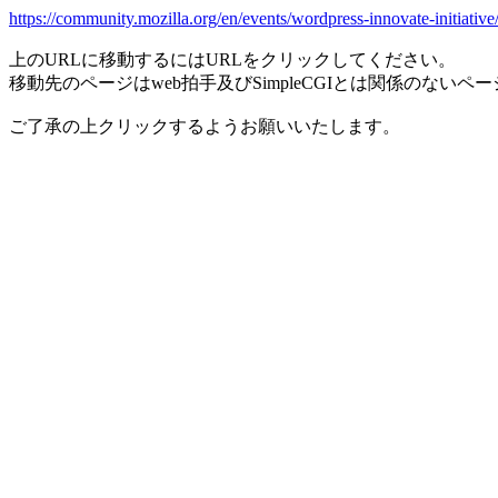
https://community.mozilla.org/en/events/wordpress-innovate-initiative
上のURLに移動するにはURLをクリックしてください。
移動先のページはweb拍手及びSimpleCGIとは関係のないペ
ご了承の上クリックするようお願いいたします。