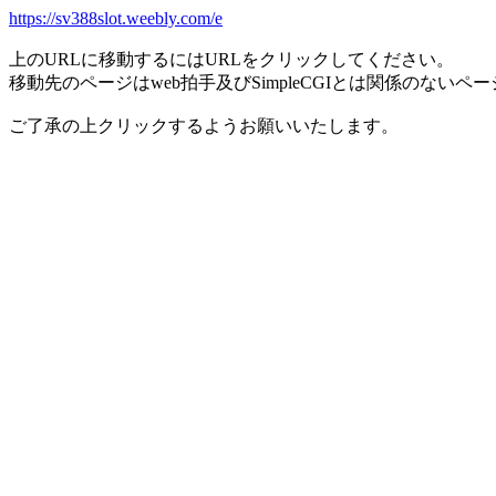
https://sv388slot.weebly.com/e
上のURLに移動するにはURLをクリックしてください。
移動先のページはweb拍手及びSimpleCGIとは関係のないペ
ご了承の上クリックするようお願いいたします。