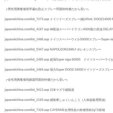
┏男性用興奮催情早漏れ防止スプレー問屋卸特価だから安い┓
japanokchina.com/list_7273.asp ドイツドーズスプレー(銀)45mL DOOZ14000 R
japanokchina.com/list_4187.asp 神龍油スーパードラゴン6000龍の皇油 DEL
japanokchina.com/list_2486.asp ドイツスーパーウイか50000スプレーSuper vig
japanokchina.com/list_5347.asp NAPOLEON1688ナポレオンスプレー
japanokchina.com/list_2485.asp 超強Super viga 60000 ドイツスーパー
japanokchina.com/list_2484.asp 強力Super DOOZ-34000ドイツドーズスプレ
┏女性用興奮催情媚薬問屋卸特価だから安い┓
japanokchina.com/list_5413.asp 日本マズラ縮陰器
japanokchina.com/list_2193.asp 縮陰膏しゅくいんこう（人体超級潤滑油)
japanokchina.com/list_7329.asp CAYENNE女用性欲の粉催情粉2g*2袋/箱