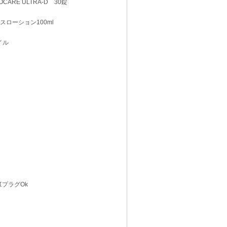
IOCARE ULTRA-D 30錠
レックスローション100ml
オイル
 肛プラグOk