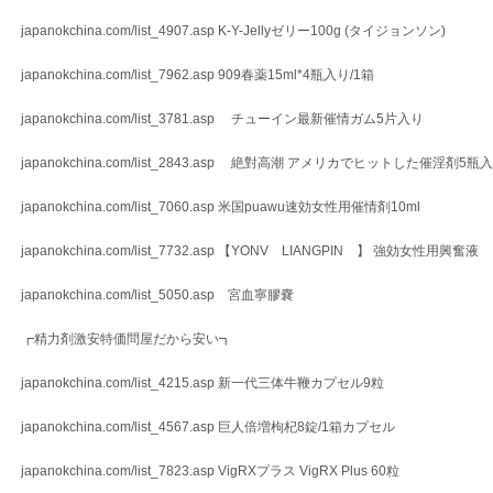
japanokchina.com/list_4907.asp K-Y-Jellyゼリー100g (タイジョンソン)
japanokchina.com/list_7962.asp 909春薬15ml*4瓶入り/1箱
japanokchina.com/list_3781.asp チューイン最新催情ガム5片入り
japanokchina.com/list_2843.asp 絶對高潮 アメリカでヒットした催淫剤5瓶
japanokchina.com/list_7060.asp 米国puawu速効女性用催情剤10ml
japanokchina.com/list_7732.asp 【YONV LIANGPIN 】 強効女性用興奮液
japanokchina.com/list_5050.asp 宮血寧膠嚢
┏精力剤激安特価問屋だから安い┓
japanokchina.com/list_4215.asp 新一代三体牛鞭カプセル9粒
japanokchina.com/list_4567.asp 巨人倍増枸杞8錠/1箱カプセル
japanokchina.com/list_7823.asp VigRXプラス VigRX Plus 60粒