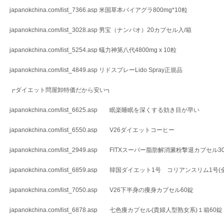
japanokchina.com/list_7366.asp 米国草本バイアグラ800mg*10粒
japanokchina.com/list_3028.asp 男宝（ナンパオ）20カプセル入/箱
japanokchina.com/list_5254.asp 蟻力神第八代4800mg x 10粒
japanokchina.com/list_4849.asp リドスプレーLido Spray正規品
┏ダイエット問屋卸特価だから安い┓
japanokchina.com/list_6625.asp 眠楽睡眠を深くする効き目が早い
japanokchina.com/list_6550.asp V26ダイエットコーヒー
japanokchina.com/list_2949.asp FITXスーパー脂肪解消澱粉撃退カプセル3
japanokchina.com/list_6859.asp 韓国ダイエット1号 コリアンスリム
japanokchina.com/list_7050.asp V26下半身の痩身カプセル60錠
japanokchina.com/list_6878.asp 七色痩カプセル(貴婦人型熟女系)１箱6