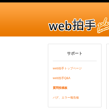
サポート
web拍手トップページ
web拍手Q&A
質問投稿板
バグ、エラー報告板