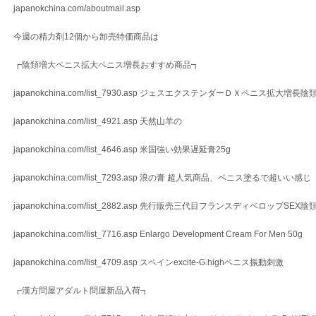
japanokchina.com/aboutmail.asp
今週の精力剤12個から卸売特価商品は
┏陰頚増大ペニス拡大ペニス増長おすすめ商品┓
japanokchina.com/list_7930.asp ジェスエクステンダーＤＸペニス拡大
japanokchina.com/list_4921.asp 天然山羊の
japanokchina.com/list_4646.asp 米国強い効果遅延膏25g
japanokchina.com/list_7293.asp 浪の膏 超人気商品、ペニス塗るで超いい感じ
japanokchina.com/list_2882.asp 先行販売三代目フランスディベロップSEX
japanokchina.com/list_7716.asp Enlargo Development Cream For Men 50g
japanokchina.com/list_4709.asp スペインexcite-G.highペニス振動刺激
┏漢方問屋アダルト問屋新品入荷┓