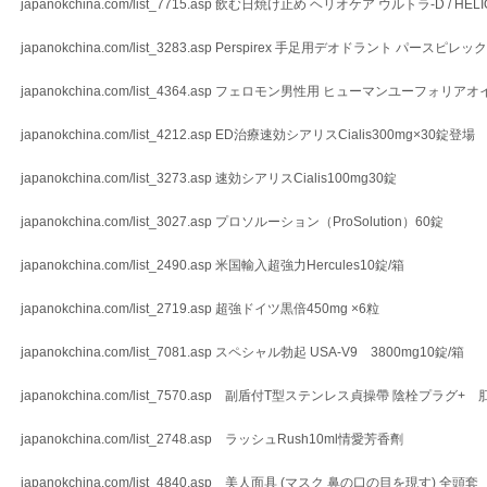
japanokchina.com/list_7715.asp 飲む日焼け止め ヘリオケア ウルトラ-D / HEL
japanokchina.com/list_3283.asp Perspirex 手足用デオドラント パースピ
japanokchina.com/list_4364.asp フェロモン男性用 ヒューマンユーフォリア
japanokchina.com/list_4212.asp ED治療速効シアリスCialis300mg×30錠登場
japanokchina.com/list_3273.asp 速効シアリスCialis100mg30錠
japanokchina.com/list_3027.asp プロソルーション（ProSolution）60錠
japanokchina.com/list_2490.asp 米国輸入超強力Hercules10錠/箱
japanokchina.com/list_2719.asp 超強ドイツ黒倍450mg ×6粒
japanokchina.com/list_7081.asp スペシャル勃起 USA-V9 3800mg10錠/箱
japanokchina.com/list_7570.asp 副盾付T型ステンレス貞操帶 陰栓プラグ+
japanokchina.com/list_2748.asp ラッシュRush10ml情愛芳香劑
japanokchina.com/list_4840.asp 美人面具 (マスク 鼻の口の目を現す) 全頭套