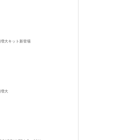
増長陰頚増大キット新登場
陰頚増大