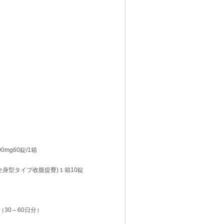
00mg60錠/1箱
1号(全身型タイプ收腹提臀)１箱10錠
0錠（30～60日分）