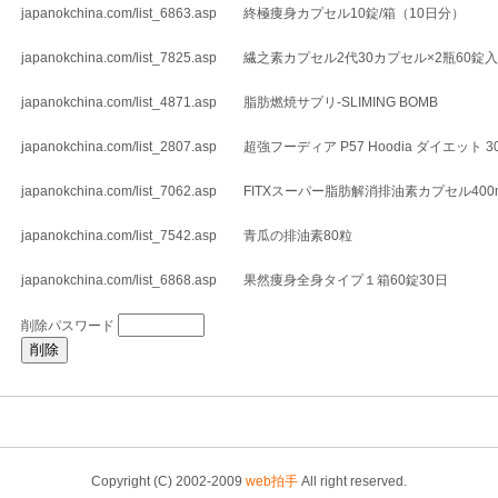
japanokchina.com/list_6863.asp 終極痩身カプセル10錠/箱（10日分）
japanokchina.com/list_7825.asp 繊之素カプセル2代30カプセル×2瓶60錠
japanokchina.com/list_4871.asp 脂肪燃焼サプリ-SLIMING BOMB
japanokchina.com/list_2807.asp 超強フーディア P57 Hoodia ダイエット 3
japanokchina.com/list_7062.asp FITXスーパー脂肪解消排油素カプセル400
japanokchina.com/list_7542.asp 青瓜の排油素80粒
japanokchina.com/list_6868.asp 果然痩身全身タイプ１箱60錠30日
削除パスワード
Copyright (C) 2002-2009
web拍手
All right reserved.