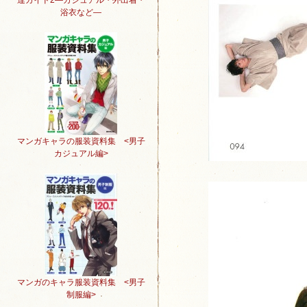
達ガイド2―カジュアル・外出着・
浴衣など―
マンガキャラの服装資料集 <男子
カジュアル編>
マンガのキャラ服装資料集 <男子
制服編>