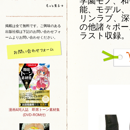
学園モノ、和
能、モデル、
リンラブ、深
の他諸々ポー
掲載は全て無料です。ご興味のある
出版社様は下記のお問い合わせフォ
ラスト収録。
ームよりお問い合わせください。
漫画&同人誌 即席トーン素材集
(DVD-ROM付)