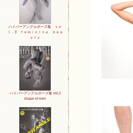
ハイパーアングルポーズ集 ｖｏ
ｌ．3 ｆｅｍｉｎｉｎｅ ｂｅａ
ｕｔｙ
ハイパーアングルポーズ集 vol.2
shape of men