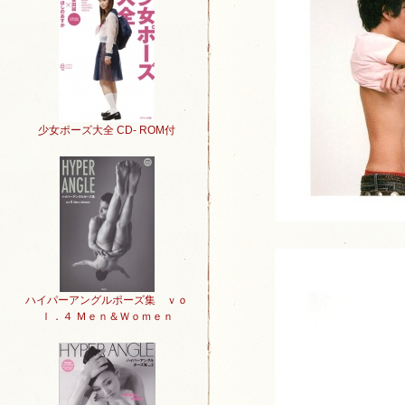
少女ポーズ大全 CD- ROM付
ハイパーアングルポーズ集 ｖｏ
ｌ．４ Ｍｅｎ＆Ｗｏｍｅｎ