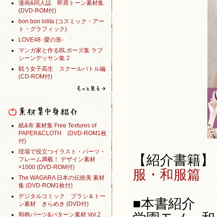
漫画&同人誌 即席トーン素材集
(DVD-ROM付)
bon bon lolita (コスミック・アー
ト・グラフィック)
LOVE48 -愛の形-
マンガ家と作るBLポーズ集 ラブ
シーンデッサン集 2
戦う女子高生 スクールバトル編
(CD-ROM付)
紙&布 素材集 Free Textures of
PAPER&CLOTH (DVD-ROM1枚
付)
現場で役立つイラスト・パーツ・
【紹介書籍
フレーム満載！ デザイン素材
×1000 (DVD-ROM付)
服・和服篇
The WAGARA 日本の伝統美 素材
集 (DVD-ROM1枚付)
デジタルコミック ブラシ＆トー
■本書紹介
ン素材 きらめき (DVD付)
和柄パーツ&パターン素材 Vol.2