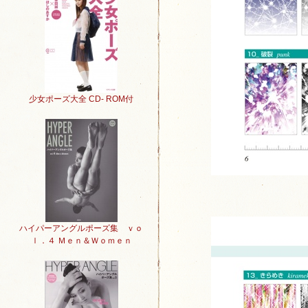
少女ポーズ大全 CD- ROM付
ハイパーアングルポーズ集 ｖｏ
ｌ．４ Ｍｅｎ＆Ｗｏｍｅｎ