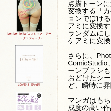
点描トーンに
変換する「カ
ョンでぼける
アミに変換す
ランダムにし
bon bon lolita (コスミック・アー
ト・グラフィック)
ケアミに変換
さらに、Photo
ComicStud
ーンブラシも
おどけたシー
ど、瞬時に雰
LOVE48 -愛の形-
マンガはもち
成度の高い作