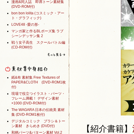
漫画&同人誌 即席トーン素材集
(DVD-ROM付)
bon bon lolita (コスミック・アー
ト・グラフィック)
LOVE48 -愛の形-
マンガ家と作るBLポーズ集 ラブ
シーンデッサン集 2
戦う女子高生 スクールバトル編
(CD-ROM付)
紙&布 素材集 Free Textures of
PAPER&CLOTH (DVD-ROM1枚
付)
現場で役立つイラスト・パーツ・
フレーム満載！ デザイン素材
×1000 (DVD-ROM付)
The WAGARA 日本の伝統美 素材
集 (DVD-ROM1枚付)
デジタルコミック ブラシ＆トー
ン素材 きらめき (DVD付)
【紹介書籍】
和柄パーツ&パターン素材 Vol.2