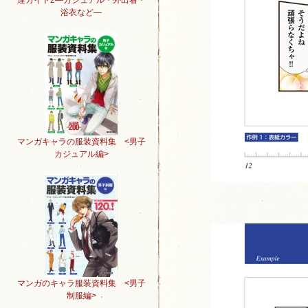
達ガイド2―カジュアル・外出着・
浴衣など―
マンガキャラの服装資料集 <男子
カジュアル編>
マンガのキャラ服装資料集 <男子
制服編>