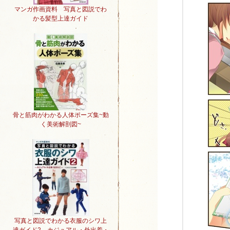
マンガ作画資料 写真と図説でわ
かる髪型上達ガイド
骨と筋肉がわかる人体ポーズ集~動
く美術解剖図~
写真と図説でわかる衣服のシワ上