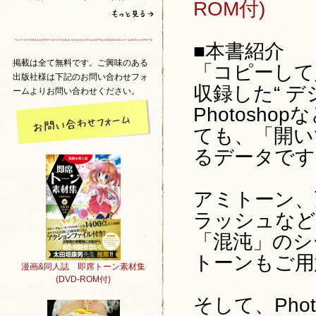
ROM付)
■本書紹介
掲載は全て無料です。ご興味のある
「コピーして
出版社様は下記のお問い合わせフォ
収録した“ デ
ームよりお問い合わせください。
Photosh
ても、「開い
るデータです
アミトーン、
ラッシュなど
「混沌」のシ
トーンもご用
漫画&同人誌 即席トーン素材集
(DVD-ROM付)
そして、Pho