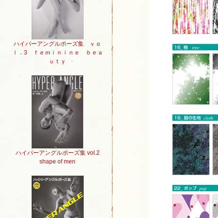
ハイパーアングルポーズ集 ｖｏ
ｌ．3 ｆｅｍｉｎｉｎｅ ｂｅａ
ｕｔｙ
ハイパーアングルポーズ集 vol.2
shape of men