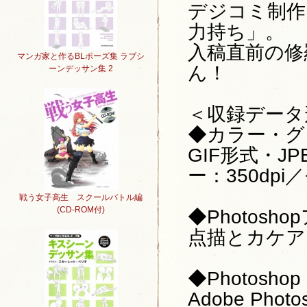
デジコミ制作
力持ち」。
入稿直前の修
マンガ家と作るBLポーズ集 ラブシ
ん！
ーンデッサン集 2
＜収録データ
◆カラー・グ
GIF形式・J
ー：350dpi
戦う女子高生 スクールバトル編
(CD-ROM付)
◆Photos
点描とカケア
◆Photosho
Adobe Phot