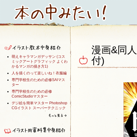
漫画&同人
萌えキャラマンガデッサン (コス
付)
ミックアートグラフィック よくわ
かるマンガの描き方1)
人を描くのって楽しいね！衣服編
専門学校生のための必修SAIマス
ター
専門学校生のための必修
ComicStudioマスター
デジ絵を簡単マスター Photoshop
CGイラスト スーパーテクニック