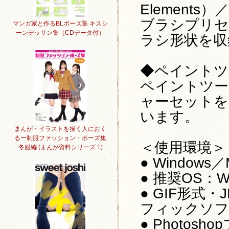
Elements）／C
ブラシプリセ
マンガ家と作るBLポーズ集 キスシ
ーンデッサン集（CDデータ付）
ラシ形状を収
◆ペイントツ
ペイントツー
ャーセットを
います。
まんが・イラストを描く人におく
るー制服ファッション・ポーズ集
＜使用環境＞
冬服編 (まんが資料シリーズ 1)
● Windows／
● 推奨OS：W
● GIF形式
フィックソフ
● Photosh