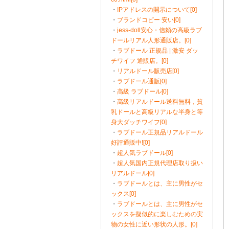
・
IPアドレスの開示について[0]
・
ブランドコピー 安い[0]
・
jess-doll安心・信頼の高級ラブ
ドールリアル人形通販店。[0]
・
ラブドール 正規品 | 激安 ダッ
チワイフ 通販店。[0]
・
リアルドール販売店[0]
・
ラブドール通販[0]
・
高級 ラブドール[0]
・
高級リアルドール送料無料，貧
乳ドールと高級リアルな半身と等
身大ダッチワイフ[0]
・
ラブドール正規品リアルドール
好評通販中![0]
・
超人気ラブドール[0]
・
超人気国内正規代理店取り扱い
リアルドール[0]
・
ラブドールとは、主に男性がセ
ックス[0]
・
ラブドールとは、主に男性がセ
ックスを擬似的に楽しむための実
物の女性に近い形状の人形。[0]