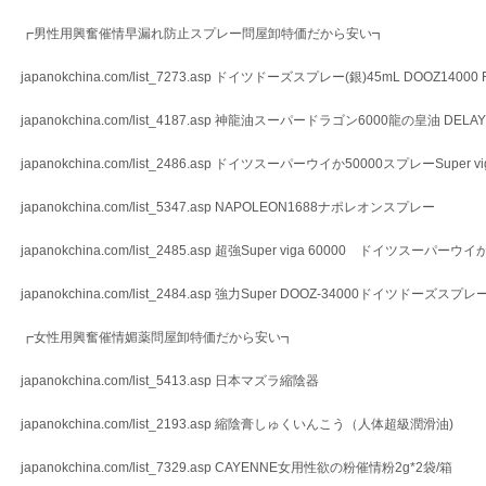
┏男性用興奮催情早漏れ防止スプレー問屋卸特価だから安い┓
japanokchina.com/list_7273.asp ドイツドーズスプレー(銀)45mL DOOZ14000 R
japanokchina.com/list_4187.asp 神龍油スーパードラゴン6000龍の皇油 DEL
japanokchina.com/list_2486.asp ドイツスーパーウイか50000スプレーSuper vig
japanokchina.com/list_5347.asp NAPOLEON1688ナポレオンスプレー
japanokchina.com/list_2485.asp 超強Super viga 60000 ドイツスーパー
japanokchina.com/list_2484.asp 強力Super DOOZ-34000ドイツドーズスプレ
┏女性用興奮催情媚薬問屋卸特価だから安い┓
japanokchina.com/list_5413.asp 日本マズラ縮陰器
japanokchina.com/list_2193.asp 縮陰膏しゅくいんこう（人体超級潤滑油)
japanokchina.com/list_7329.asp CAYENNE女用性欲の粉催情粉2g*2袋/箱