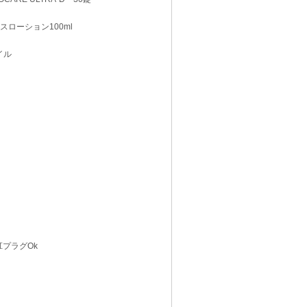
レックスローション100ml
オイル
 肛プラグOk