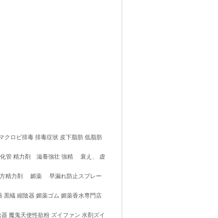
マクロビ排毒 排毒症状 皮下脂肪 低脂肪
消化管 精力剤 滋養強壮 強精 衰え、 虚
漢方精力剤 媚薬 早漏れ防止スプレー
薬 黒蟻 縮陰器 媚薬ゴム 媚薬香水専門店
陰器 魔鬼天使性欲粉 ズイファン 水剤ズイ