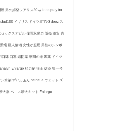
薬シアリス20㎎ lido spray for
ud100 イギリス ドイツSTING dooz ス
水セックスデビル 偉哥双動力 販売 激安 貞
ツ黑蟻 巨人倍增 女性が服用 男性のシンボ
用口球 口塞 縮阴薬 縮阴の器 媚薬 ドイツ
yn Enlargo 精力剤 狼王 媚薬 狼一号
水剤 ずいふぁん peineile ウェット ズ
器 ペニス増大キット Enlargo