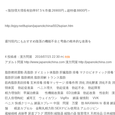
＜陰頚増大増長有効率97.5％市価:26900円→超特価:8800円＞
http://ejpy.net/tupian/japanokchina/002tupian.htm
週刊現代にもおすすめ陰茎の機能不全と弯曲の根本的な改善を
4 投稿者：漢方問屋 2016/07/15 22:30
PC
削除
アダルト問屋 http://www.japanokchina.com 漢方問屋 http://japanokchina.com
脂肪燃焼運動 高脂肪 ダイエット体脂肪 肝臓脂肪 排毒 マクロビオティック排毒 
脂肪肝治療 脂肪燃焼 脂肪溶解 トランス脂肪
筋肉脂肪美顔排毒 玄米排毒 排毒マッサージ 排毒作用 消化 消化酵素 消化不良 
弱体質 勃起促進薬 ペニス増大 勃起促進 勃起不全、 勃起障害
精力増強剤 早漏治療薬 性機能改善薬 ED治療薬 勃起改善 性欲剤 
巨人倍増枸杞 威哥王 ウェイカワン VigRx 媚薬 催情剤 VVK
ペニス 快感クリーム 媚薬スプレー 中国 問屋 万愛 勃 MAXMAN Ⅳ 香港 媚
舗 眠楽カプセル 金剛丸精力剤 SEXデビル使用法 アムロジピン
蔵秘雄精 貞操帯 尿道プラグ 潤滑剤 縮陰器 縮陰の器 陰莖増大 天然珍品 日本縮