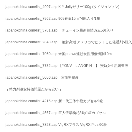
japanokchina.com/list_4907.asp K-Y-Jellyゼリー100g (タイジョンソン)
japanokchina.com/list_7962.asp 909春薬15ml*4瓶入り/1箱
japanokchina.com/list_3781.asp チューイン最新催情ガム5片入り
japanokchina.com/list_2843.asp 絶對高潮 アメリカでヒットした催淫剤5瓶
japanokchina.com/list_7060.asp 米国puawu速効女性用催情剤10ml
japanokchina.com/list_7732.asp 【YONV LIANGPIN 】 強効女性用興奮液
japanokchina.com/list_5050.asp 宮血寧膠嚢
┏精力剤激安特価問屋だから安い┓
japanokchina.com/list_4215.asp 新一代三体牛鞭カプセル9粒
japanokchina.com/list_4567.asp 巨人倍増枸杞8錠/1箱カプセル
japanokchina.com/list_7823.asp VigRXプラス VigRX Plus 60粒