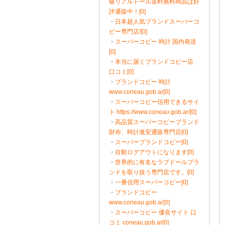
級リアルドール送料無料商品は好
評通販中！[0]
・
日本超人気ブランドスーパーコ
ピー専門店![0]
・
スーパーコピー 時計 国内発送
[0]
・
本当に届くブランドコピー店
口コミ[0]
・
ブランドコピー 時計
www.coneau.gob.ar[0]
・
スーパーコピー信用できるサイ
ト https://www.coneau.gob.ar/[0]
・
高品質スーパーコピーブランド
財布、時計激安通販専門店[0]
・
スーパーブランドコピー[0]
・
自動ログアウトになります[0]
・
世界的に有名なラブドールブラ
ンドを取り扱う専門店です。[0]
・
一番信用スーパーコピー[0]
・
ブランドコピー
www.coneau.gob.ar[0]
・
スーパーコピー 優良サイト 口
コミ coneau.gob.ar[0]