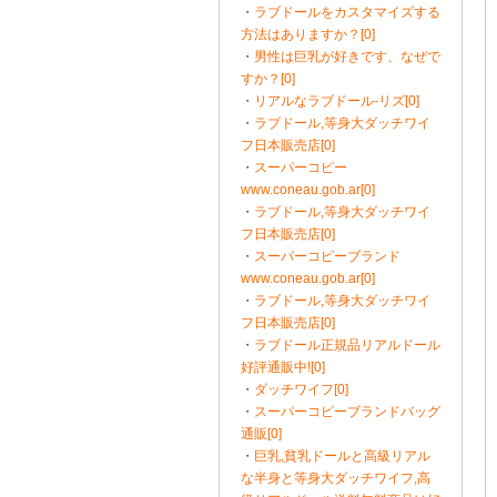
・
ラブドールをカスタマイズする
方法はありますか？[0]
・
男性は巨乳が好きです、なぜで
すか？[0]
・
リアルなラブドール-リズ[0]
・
ラブドール,等身大ダッチワイ
フ日本販売店[0]
・
スーパーコピー
www.coneau.gob.ar[0]
・
ラブドール,等身大ダッチワイ
フ日本販売店[0]
・
スーパーコピーブランド
www.coneau.gob.ar[0]
・
ラブドール,等身大ダッチワイ
フ日本販売店[0]
・
ラブドール正規品リアルドール
好評通販中![0]
・
ダッチワイフ[0]
・
スーパーコピーブランドバッグ
通販[0]
・
巨乳,貧乳ドールと高級リアル
な半身と等身大ダッチワイフ,高