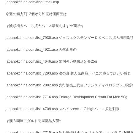
japanokchina.com/aboutmail.asp
今週の精力剤12個から卸売特価商品は
┏陰頚増大ペニス拡大ペニス増長おすすめ商品┓
japanokchina.com/list_7930.asp ジェスエクステンダーＤＸペニス拡大
japanokchina.com/list_4921.asp 天然山羊の
japanokchina.com/list_4646.asp 米国強い効果遅延膏25g
japanokchina.com/list_7293.asp 浪の膏 超人気商品、ペニス塗るで超いい感じ
japanokchina.com/list_2882.asp 先行販売三代目フランスディベロップSEX
japanokchina.com/list_7716.asp Enlargo Development Cream For Men 50g
japanokchina.com/list_4709.asp スペインexcite-G.highペニス振動刺激
┏漢方問屋アダルト問屋新品入荷┓
japanokchina.com/list_7715.asp 飲む日焼け止め ヘリオケア ウルトラ-D / HEL