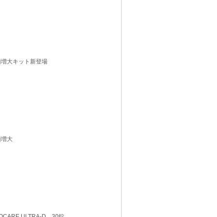
増長陰頚増大キット新登場
陰頚増大
IOCARE ULTRA-D 30錠