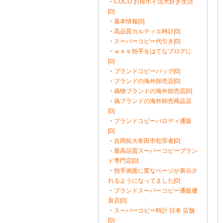
・
COCO お得ポイ活大好き生活
[0]
・
基本情報[0]
・
高品質カルティエ時計[0]
・
スーパーコピー代引き[0]
・
ｗｅｂ拍手をはてなブログに
[0]
・
ブランドコピーバッグ[0]
・
ブランドの海外卸売店[0]
・
偽物ブランドの海外卸売店[0]
・
偽ブランドの海外卸売商品店
[0]
・
ブランドコピーパロディ通販
[0]
・
吉岡拓大牟田市犯罪者[0]
・
最高品質スーパーコピーブラン
ド専門店[0]
・
拍手画面に変なページが表示さ
れるようになってました[0]
・
ブランドスーパーコピー通販優
良店[0]
・
スーパーコピー時計 日本 店舗
[0]