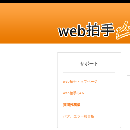
サポート
web拍手トップページ
web拍手Q&A
質問投稿板
バグ、エラー報告板