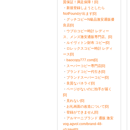
質保証！満足保障！[0]
・
新規登録しようとしたら
NotFoundが出ます[0]
・
グッチコピーN級品激安通販優
良店[0]
・
ウブロコピー時計 レディー
ス、メンズ激安通販専門店。[0]
・
ルイヴィトン財布 コピー[0]
・
ロレックスコピー時計 レディ
ース[0]
・
baocopy777.com[0]
・
スーパーコピー専門店[0]
・
ブランドコピー代引き[0]
・
ブランドスーパーコピー[0]
・
良質なパネライ[0]
・
ページがないのに拍手が届く
[0]
・
見れない[0]
・
お礼画面の改造について[0]
・
登録ができません[0]
・
アルマーニブランド 通販 激安
vog.agvol.com/brand-48-
c0.html[0]