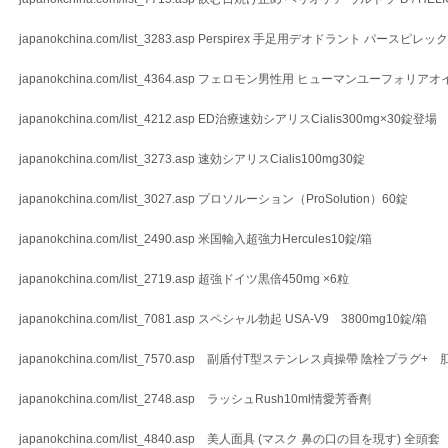
japanokchina.com/list_3283.asp Perspirex 手足用デオドラント パースピ
japanokchina.com/list_4364.asp フェロモン男性用 ヒューマンユーフォリア
japanokchina.com/list_4212.asp ED治療速効シアリスCialis300mg×30錠登場
japanokchina.com/list_3273.asp 速効シアリスCialis100mg30錠
japanokchina.com/list_3027.asp プロソルーション（ProSolution）60錠
japanokchina.com/list_2490.asp 米国輸入超強力Hercules10錠/箱
japanokchina.com/list_2719.asp 超強ドイツ黒倍450mg ×6粒
japanokchina.com/list_7081.asp スペシャル勃起 USA-V9 3800mg10錠/箱
japanokchina.com/list_7570.asp 副盾付T型ステンレス貞操帶 陰栓プラグ+
japanokchina.com/list_2748.asp ラッシュRush10ml情愛芳香劑
japanokchina.com/list_4840.asp 美人面具 (マスク 鼻の口の目を現す) 全頭套