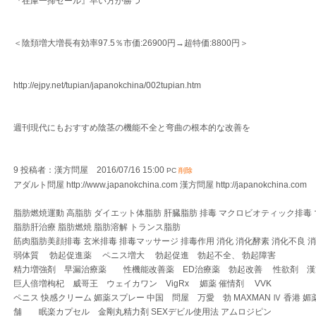
『在庫一掃セール』早い方が勝つ
＜陰頚増大増長有効率97.5％市価:26900円→超特価:8800円＞
http://ejpy.net/tupian/japanokchina/002tupian.htm
週刊現代にもおすすめ陰茎の機能不全と弯曲の根本的な改善を
9 投稿者：漢方問屋 2016/07/16 15:00
PC
削除
アダルト問屋 http://www.japanokchina.com 漢方問屋 http://japanokchina.com
脂肪燃焼運動 高脂肪 ダイエット体脂肪 肝臓脂肪 排毒 マクロビオティック排毒 
脂肪肝治療 脂肪燃焼 脂肪溶解 トランス脂肪
筋肉脂肪美顔排毒 玄米排毒 排毒マッサージ 排毒作用 消化 消化酵素 消化不良 
弱体質 勃起促進薬 ペニス増大 勃起促進 勃起不全、 勃起障害
精力増強剤 早漏治療薬 性機能改善薬 ED治療薬 勃起改善 性欲剤 
巨人倍増枸杞 威哥王 ウェイカワン VigRx 媚薬 催情剤 VVK
ペニス 快感クリーム 媚薬スプレー 中国 問屋 万愛 勃 MAXMAN Ⅳ 香港 媚
舗 眠楽カプセル 金剛丸精力剤 SEXデビル使用法 アムロジピン