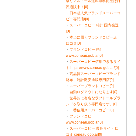
級リアルドール送料無料商品は好
評通販中！[0]
・
日本超人気ブランドスーパーコ
ピー専門店![0]
・
スーパーコピー 時計 国内発送
[0]
・
本当に届くブランドコピー店
口コミ[0]
・
ブランドコピー 時計
www.coneau.gob.ar[0]
・
スーパーコピー信用できるサイ
ト https://www.coneau.gob.ar/[0]
・
高品質スーパーコピーブランド
財布、時計激安通販専門店[0]
・
スーパーブランドコピー[0]
・
自動ログアウトになります[0]
・
世界的に有名なラブドールブラ
ンドを取り扱う専門店です。[0]
・
一番信用スーパーコピー[0]
・
ブランドコピー
www.coneau.gob.ar[0]
・
スーパーコピー 優良サイト 口
コミ coneau.gob.ar[0]