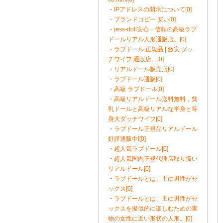
・
IPアドレスの開示について[0]
・
ブランドコピー 安い[0]
・
jess-doll安心・信頼の高級ラブ
ドールリアル人形通販店。[0]
・
ラブドール 正規品 | 激安 ダッ
チワイフ 通販店。[0]
・
リアルドール販売店[0]
・
ラブドール通販[0]
・
高級 ラブドール[0]
・
高級リアルドール送料無料，貧
乳ドールと高級リアルな半身と等
身大ダッチワイフ[0]
・
ラブドール正規品リアルドール
好評通販中![0]
・
超人気ラブドール[0]
・
超人気国内正規代理店取り扱い
リアルドール[0]
・
ラブドールとは、主に男性がセ
ックス[0]
・
ラブドールとは、主に男性がセ
ックスを擬似的に楽しむための実
物の女性に近い形状の人形。[0]