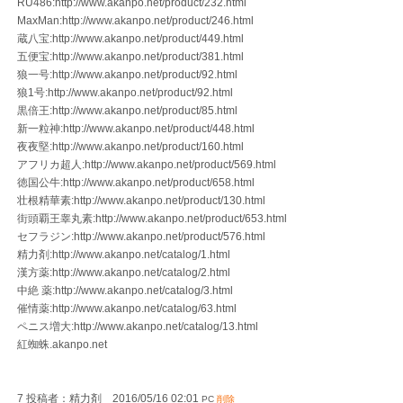
RU486:http://www.akanpo.net/product/232.html
MaxMan:http://www.akanpo.net/product/246.html
蔵八宝:http://www.akanpo.net/product/449.html
五便宝:http://www.akanpo.net/product/381.html
狼一号:http://www.akanpo.net/product/92.html
狼1号:http://www.akanpo.net/product/92.html
黒倍王:http://www.akanpo.net/product/85.html
新一粒神:http://www.akanpo.net/product/448.html
夜夜堅:http://www.akanpo.net/product/160.html
アフリカ超人:http://www.akanpo.net/product/569.html
徳国公牛:http://www.akanpo.net/product/658.html
壮根精華素:http://www.akanpo.net/product/130.html
街頭覇王睾丸素:http://www.akanpo.net/product/653.html
セフラジン:http://www.akanpo.net/product/576.html
精力剤:http://www.akanpo.net/catalog/1.html
漢方薬:http://www.akanpo.net/catalog/2.html
中絶 薬:http://www.akanpo.net/catalog/3.html
催情薬:http://www.akanpo.net/catalog/63.html
ペニス増大:http://www.akanpo.net/catalog/13.html
紅蜘蛛.akanpo.net
7 投稿者：精力剤 2016/05/16 02:01
PC
削除