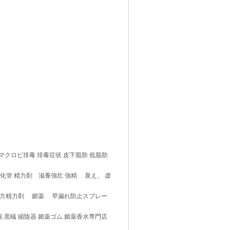
マクロビ排毒 排毒症状 皮下脂肪 低脂肪
消化管 精力剤 滋養強壮 強精 衰え、 虚
漢方精力剤 媚薬 早漏れ防止スプレー
薬 黒蟻 縮陰器 媚薬ゴム 媚薬香水専門店