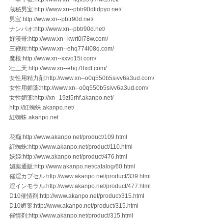
蔵秘男宝:http://www.xn--pbtr90dtidpyo.net/
男宝:http://www.xn--pbtr90d.net/
ナンパオ:http://www.xn--pbtr90d.net/
好漢哥:http://www.xn--kwrt0i78w.com/
三鞭粒:http://www.xn--ehq774i08q.com/
魔根:http://www.xn--xxvo15i.com/
壮三天:http://www.xn--ehq78xdf.com/
女性用精力剤:http://www.xn--o0q550b5sivv6a3ud.com/
女性用媚薬:http://www.xn--o0q550b5sivv6a3ud.com/
女性媚薬:http://xn--19zl5rhf.akanpo.net/
http://紅蜘蛛.akanpo.net/
紅蜘蛛.akanpo.net
花痴:http://www.akanpo.net/product/109.html
紅蜘蛛:http://www.akanpo.net/product/110.html
妖姫:http://www.akanpo.net/product/476.html
媚薬通販:http://www.akanpo.net/catalog/60.html
催淫カプセル:http://www.akanpo.net/product/339.html
淫インモラル:http://www.akanpo.net/product/477.html
D10催情剤:http://www.akanpo.net/product/315.html
D10媚薬:http://www.akanpo.net/product/315.html
催情剤:http://www.akanpo.net/product/315.html