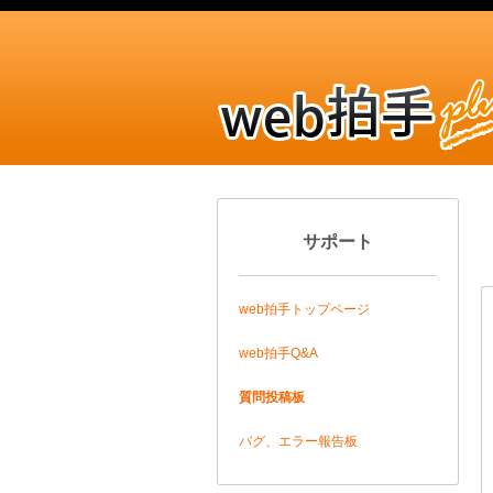
サポート
web拍手トップページ
web拍手Q&A
質問投稿板
バグ、エラー報告板