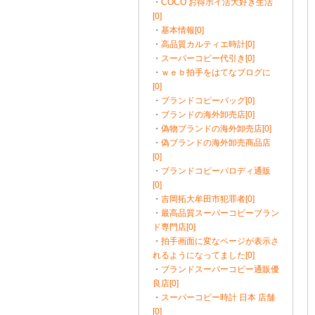
・
COCO お得ポイ活大好き生活
[0]
・
基本情報[0]
・
高品質カルティエ時計[0]
・
スーパーコピー代引き[0]
・
ｗｅｂ拍手をはてなブログに
[0]
・
ブランドコピーバッグ[0]
・
ブランドの海外卸売店[0]
・
偽物ブランドの海外卸売店[0]
・
偽ブランドの海外卸売商品店
[0]
・
ブランドコピーパロディ通販
[0]
・
吉岡拓大牟田市犯罪者[0]
・
最高品質スーパーコピーブラン
ド専門店[0]
・
拍手画面に変なページが表示さ
れるようになってました[0]
・
ブランドスーパーコピー通販優
良店[0]
・
スーパーコピー時計 日本 店舗
[0]