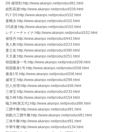
D8 催情剤:http://www.akanpo.net/product/81.html
絶對高潮:http://www.akanpo.net/product/339.html
FLY D5:http://www.akanpo.net/product/102.html
蒼蝿水:http://www.akanpo.net/product/102.html
D5原液:http://www.akanpo.net/product/102.html
レディーチャイナ:http://www.akanpo.net/product/102.html
催情丹:http://www.akanpo.net/product/443.html
美人豹:http://www.akanpo.net/product/223.html
妻之友:http://www.akanpo.net/product/390.html
天天素:http://www.akanpo.net/product/251.html
韓国痩身一号:http://www.akanpo.net/product/208.html
韓国痩身1号:http://www.akanpo.net/product/208.html
痩身1号:http://www.akanpo.net/product/208.html
威哥王:http://www.akanpo.net/product/299.html
巨人倍増:http://www.akanpo.net/product/36.html
三便宝:http://www.akanpo.net/product/233.html
蟻力神:http://www.akanpo.net/product/154.html
蟻力神(第五代):http://www.akanpo.net/product/86.html
三體牛鞭:http://www.akanpo.net/product/91.html
勃動力三體牛鞭:http://www.akanpo.net/product/91.html
三体牛鞭:http://www.akanpo.net/product/91.html
中華牛鞭:http://www.akanpo.net/product/134.html