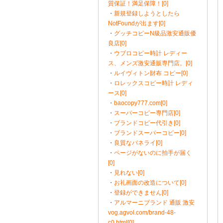
質保証！満足保障！[0]
・
新規登録しようとしたら
NotFoundが出ます[0]
・
グッチコピーN級品激安通販優
良店[0]
・
ウブロコピー時計 レディー
ス、メンズ激安通販専門店。[0]
・
ルイヴィトン財布 コピー[0]
・
ロレックスコピー時計 レディ
ース[0]
・
baocopy777.com[0]
・
スーパーコピー専門店[0]
・
ブランドコピー代引き[0]
・
ブランドスーパーコピー[0]
・
良質なパネライ[0]
・
ページがないのに拍手が届く
[0]
・
見れない[0]
・
お礼画面の改造について[0]
・
登録ができません[0]
・
アルマーニブランド 通販 激安
vog.agvol.com/brand-48-
c0.html[0]