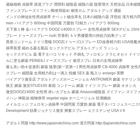
蔵秘雄精 貞操帯 尿道プラグ 潤滑剤 縮陰器 縮陰の器 陰莖増大 天然珍品 日本縮
ファンスプレーズイファン郵便局留め 催情ガム アダルトグッズ 通販
インドの神油女性用貞操帯 チベット秘虫草丸 日本の縮陰の器 浮世絵 漢方精力問屋 男の媚
men バイアグラ 800mg 中国問屋 万愛勃 T2精力 バイアグラ 800mg
天下第１棒 金バイアグラ DOOZ-14000スプレー 女性用貞操帯 SEXデビル 10ml st
プレー ドゥーズスプレー rush 芳香剤 ＡＶ男優愛用の持続力効果グッズ
異形コンドーム ドイツ黑蟻 DOOZ(ドゥーズ)スプレー ED改善精力剤 USA情魔
操帯装置 縮める曇る製品 セックスデビル アダルトグッズ ラッシュ
セックスデビル 薬 電子タバコ リキッド 不倒丸 フィロモン クラヒオセイ ドイ
ルに塗る媚薬 PEINEILI ドーズスプレイ 催淫スプレ 日本の女用貞操帯
最も良い勃キ促進剤 媚薬 陰莖(第一页第一) 男性用貞操帯 CB-4000 貞操帯 女性
スプレー 縮阴薬 女用精力剤は一滴入 悦糖 SEX 薬 瓶入り enlargo 実際
バイアグラ激安店 アダルトグッズホーニージェル ANTPOWER 媚薬 サナリン Sanal
狼王 媚薬 激安STUD100 泰国 コンドーム 媚薬 ドイツ スプレー 媚薬 オオシカ
激安DOOZ14000 女性用 赤いカプセル 媚薬 Amazon縮陰器 ズイファン ズイファン
イハン 神龍油 植物偉哥 vegetal vigia ホーニージェル 狂潮嬌娃
メイルエッジ フェロモン貞操帯 中国問屋 万愛勃 媚薬 電子タバコ ジェスペニス増大
Development 効果ジョナリス激安 興奮スプレー エクステンゼ USAＶ9
アダルト問屋 http://www.japanokchina.com 漢方問屋 http://japanokchina.com