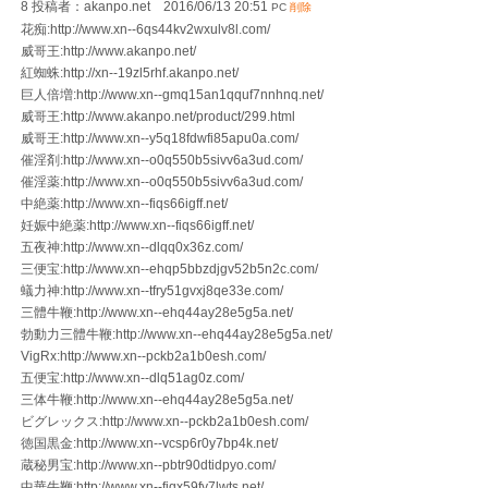
8 投稿者：akanpo.net 2016/06/13 20:51
PC
削除
花痴:http://www.xn--6qs44kv2wxulv8l.com/
威哥王:http://www.akanpo.net/
紅蜘蛛:http://xn--19zl5rhf.akanpo.net/
巨人倍増:http://www.xn--gmq15an1qquf7nnhnq.net/
威哥王:http://www.akanpo.net/product/299.html
威哥王:http://www.xn--y5q18fdwfi85apu0a.com/
催淫剤:http://www.xn--o0q550b5sivv6a3ud.com/
催淫薬:http://www.xn--o0q550b5sivv6a3ud.com/
中絶薬:http://www.xn--fiqs66igff.net/
妊娠中絶薬:http://www.xn--fiqs66igff.net/
五夜神:http://www.xn--dlqq0x36z.com/
三便宝:http://www.xn--ehqp5bbzdjgv52b5n2c.com/
蟻力神:http://www.xn--tfry51gvxj8qe33e.com/
三體牛鞭:http://www.xn--ehq44ay28e5g5a.net/
勃動力三體牛鞭:http://www.xn--ehq44ay28e5g5a.net/
VigRx:http://www.xn--pckb2a1b0esh.com/
五便宝:http://www.xn--dlq51ag0z.com/
三体牛鞭:http://www.xn--ehq44ay28e5g5a.net/
ビグレックス:http://www.xn--pckb2a1b0esh.com/
徳国黒金:http://www.xn--vcsp6r0y7bp4k.net/
蔵秘男宝:http://www.xn--pbtr90dtidpyo.com/
中華牛鞭:http://www.xn--fiqx59fy7lwts.net/