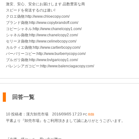
激安、安心、安全にお届けします.品数豊富な商
スピードを発送するのは速い!
クロエ偽物:http://www.chloecopy.com/
ブランド偽物:http://www.copybrandoff.com/
コピーシャネル:http://www.chanelcopy1.com/
シャネル偽物:http://www.chanelcopy2.com/
セリーヌ偽物:http://www.celinebcopy.com/
カルティエ偽物:http://www.cartierbcopy.com/
バーバリーコピー:http://www.burberrycopy.com/
ブルガリ偽物:http://www.bvlgaricopy1.com/
バレンシアガコピー:http://www.balenciagacopy.com/
回答一覧
10 投稿者：漢方卸売市場 2016/09/05 17:23
PC
削除
平素より『卸売市場』をご利用頂きまして誠にありがとうございます。