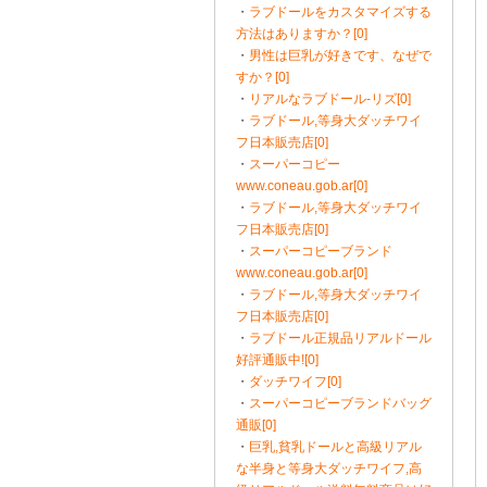
・
ラブドールをカスタマイズする
方法はありますか？[0]
・
男性は巨乳が好きです、なぜで
すか？[0]
・
リアルなラブドール-リズ[0]
・
ラブドール,等身大ダッチワイ
フ日本販売店[0]
・
スーパーコピー
www.coneau.gob.ar[0]
・
ラブドール,等身大ダッチワイ
フ日本販売店[0]
・
スーパーコピーブランド
www.coneau.gob.ar[0]
・
ラブドール,等身大ダッチワイ
フ日本販売店[0]
・
ラブドール正規品リアルドール
好評通販中![0]
・
ダッチワイフ[0]
・
スーパーコピーブランドバッグ
通販[0]
・
巨乳,貧乳ドールと高級リアル
な半身と等身大ダッチワイフ,高