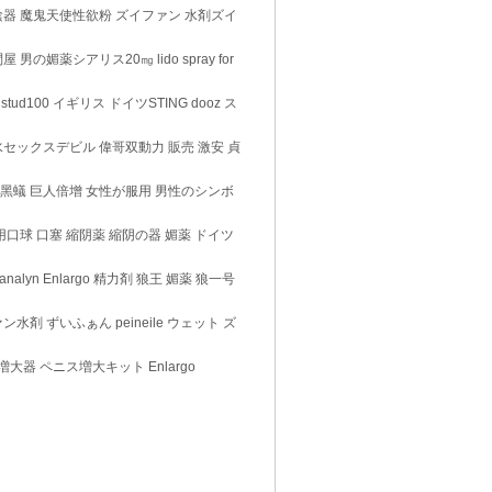
陰器 魔鬼天使性欲粉 ズイファン 水剤ズイ
薬シアリス20㎎ lido spray for
ud100 イギリス ドイツSTING dooz ス
水セックスデビル 偉哥双動力 販売 激安 貞
ツ黑蟻 巨人倍增 女性が服用 男性のシンボ
用口球 口塞 縮阴薬 縮阴の器 媚薬 ドイツ
yn Enlargo 精力剤 狼王 媚薬 狼一号
水剤 ずいふぁん peineile ウェット ズ
器 ペニス増大キット Enlargo