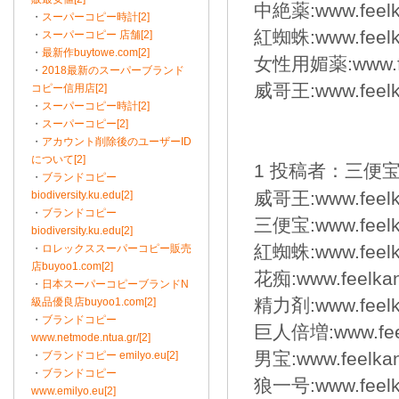
中絶薬:www.feelka
・
スーパーコピー時計[2]
紅蜘蛛:www.feelka
・
スーパーコピー 店舗[2]
・
最新作buytowe.com[2]
女性用媚薬:www.feel
・
2018最新のスーパーブランド
威哥王:www.feelka
コピー信用店[2]
・
スーパーコピー時計[2]
・
スーパーコピー[2]
・
アカウント削除後のユーザーID
について[2]
1 投稿者：三便宝 2
・
ブランドコピー
威哥王:www.feelka
biodiversity.ku.edu[2]
・
ブランドコピー
三便宝:www.feelka
biodiversity.ku.edu[2]
紅蜘蛛:www.feelka
・
ロレックススーパーコピー販売
店buyoo1.com[2]
花痴:www.feelkan
・
日本スーパーコピーブランドN
精力剤:www.feelka
級品優良店buyoo1.com[2]
・
ブランドコピー
巨人倍増:www.feelk
www.netmode.ntua.gr/[2]
男宝:www.feelkan
・
ブランドコピー emilyo.eu[2]
・
ブランドコピー
狼一号:www.feelka
www.emilyo.eu[2]