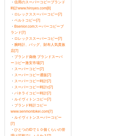
・
信用のスーパーコピーブランド
時計www.hiroyes.com[8]
・
ロレックススーパーコピー[7]
・
ベルトコピー[7]
・
Bsenior.comスーパーコピーブ
ランド[7]
・
ロレックススーパーコピー[7]
・
腕時計、バッグ、財布人気貴族
店[7]
・
ブランド偽物 ブランドスーパ
ーコピー激安市場[7]
・
スーパーコピー[7]
・
スーパーコピー通販[7]
・
スーパーコピー時計[7]
・
スーパーコピー時計c[7]
・
パネライコピー時計[7]
・
ルイヴィトンコピー[7]
・
ブランド時計コピー
www.senmontokei.com[7]
・
ルイヴィトンスーパーコピー
[7]
・
ひとつのIDで１０個くらいの管
理は可能でしょうか？[7]