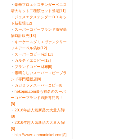
・
豪華ブロエクステンダーペニス
増大キット二種類セット登場[11]
・
ジェスエクステンダーＤＸキッ
ト新登場[12]
・
スーパーコピーブランド激安偽
物時計販売[13]
・
キーケースダミエヴァンクリー
フ＆アーペル偽物[12]
・
スーパーコピー時計[13]
・
カルティエコピー[12]
・
ブランドコピー財布[9]
・
素晴らしいスーパーコピーブラ
ンド専門通販店[8]
・
ガガミラノスーパーコピー[8]
・
hekopis.com最も有名のスーパ
ーコピーブランド通販専門店！
[8]
・
2016年超人気新品の大量入荷!
[8]
・
2016年超人気新品の大量入荷!
[8]
・
http://www.senmontokei.com[8]