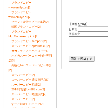
・
ブランドコピー
www.emilyo.eu[2]
・
ブランドコピー
www.emilyo.eu[2]
・
ブランド時計コピーN级品[2]
【回答を投稿】
・
韓国ブランドコピー[2]
お名前
・
ブランドコピー
回答本文
http://laparoscopic.it/[2]
・
ブランドコピー tempor.it[2]
・
スーパーコピーepforum.eu[2]
・
ガガミラノスーパーコピー[2]
・
オメガスーパーコピー時計専門
店[3]
・
高級なIWCスーパーコピー時計
[2]
・
スーパーコピー[2]
・
スーパーコピー通販専門店[2]
・
スーパーコピー時計[2]
・
2018年新作cvt888.com[2]
・
スーパーコピー時計販売[2]
・
スーパーコピー[2]
・
ずーと前からのテーマ[2]