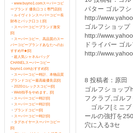
・
www.buyno1.comスーパーコピ
パター ゴルフ
ーブランド 優良口コミ専門店[0]
・
ルイヴィトンスーパーコピー長
http://www.yahoo
財布とバック口コミ[0]
ゴルフショップ
・
スーパーコピーブランド激安
[0]
http://www.yahoo
・
スーパーコピー、高品質のスー
ドライバー ゴ
パーコピーブランドあなたへのお
すすめ!!!★[0]
http://www.yahoo
・
超人気シャネルバッグ
CHANELスーパーコピー
buyno1.comおすすめ[0]
・
スーパーコピー時計、本物品質
8 投稿者：原田 201
ブランドコピー最高級優良店[0]
・
2020ロレックスコピー[0]
ゴルフショップhttp
・
Web拍手をやめます。[0]
フクラブ,ゴルフ
・
スーパーコピー時計[0]
・
スーパーコピー時計[0]
ゴルフ[ミニブロ
・
ブランドコピー[0]
ールの強打を2
・
スーパーコピー時計[0]
・
タグホイヤースーパーコピー
穴に入る3セ
[0]