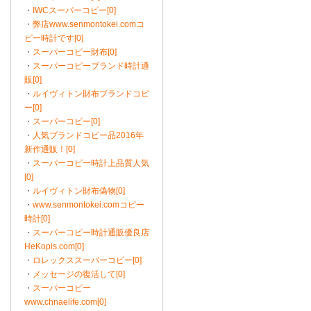
・
IWCスーパーコピー[0]
・
弊店www.senmontokei.comコ
ピー時計です[0]
・
スーパーコピー財布[0]
・
スーパーコピーブランド時計通
販[0]
・
ルイヴィトン財布ブランドコピ
ー[0]
・
スーパーコピー[0]
・
人気ブランドコピー品2016年
新作通販！[0]
・
スーパーコピー時計上品質人気
[0]
・
ルイヴィトン財布偽物[0]
・
www.senmontokei.comコピー
時計[0]
・
スーパーコピー時計通販優良店
HeKopis.com[0]
・
ロレックススーパーコピー[0]
・
メッセージの復活して[0]
・
スーパーコピー
www.chnaelife.com[0]