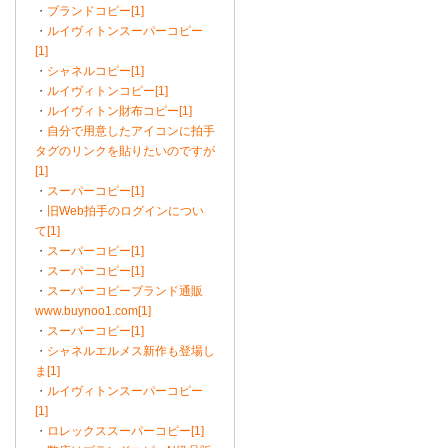
・
ブランドコピー[1]
・
ルイヴィトンスーパーコピー
[1]
・
シャネルコピー[1]
・
ルイヴィトンコピー[1]
・
ルイヴィトン財布コピー[1]
・
自分で用意したアイコンに拍手
タグのリンクを貼りたいのですが
[1]
・
スーパーコピー[1]
・
旧Web拍手のログインについ
て[1]
・
スーパーコピー[1]
・
スーパーコピー[1]
・
スーパーコピーブランド通販
www.buynoo1.com[1]
・
スーパーコピー[1]
・
シャネルエルメス新作も登場し
ま[1]
・
ルイヴィトンスーパーコピー
[1]
・
ロレックススーパーコピー[1]