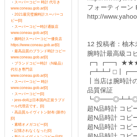
・
スーパーコピー 時計 代引き
フォーティーン B
www.coneau.gob.ar[0]
・
2021最完璧腕時計スーパーコ
http://www.yahoo
ピー[0]
・
スーパーコピー時計通販店
www.coneau.gob.ar[0]
・
腕時計スーパーコピー優良店
12 投稿者：柚木未来
https://www.coneau.gob.ar/[0]
・
最高品質のブランド時計コピー
腕時計最高級コピー時
www.coneau.gob.ar[0]
┏┓┏━┓ ★★
・
ブランドコピー時計（N級品）
代引き専門店
┏┻┻┛□┃┏
www.coneau.gob.ar[0]
┃当店は腕時計
・
スーパーコピー 時計
www.coneau.gob.ar[0]
品質保証
・
スーパーコピー[0]
┗◎━━◎┻┻
・
jess-dollは日本国内正規ラブド
ール代理店です。[0]
超N品時計 コピー UR
・
高品質ルイヴィトン財布 (新作)
超N品時計 コピー
[0]
・
素晴オメガコピー[0]
超N品時計 コピー
・
記憶されなくなった[0]
超N品時計 コピー
・
新なルイヴィトンコピー品[0]