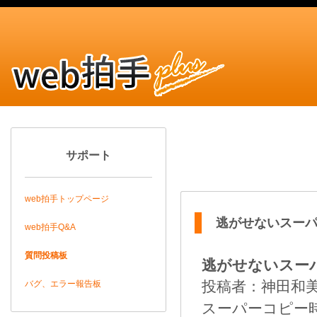
サポート
web拍手トップページ
逃がせないスーパー
web拍手Q&A
質問投稿板
逃がせないスーパ
投稿者：神田和美 20
バグ、エラー報告板
スーパーコピー時計htt