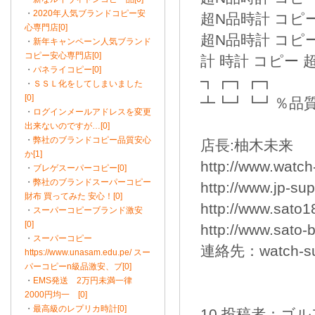
・
2020年人気ブランドコピー安
超N品時計 コピー
心専門店[0]
超N品時計 コピー
・
新年キャンペーン人気ブランド
コピー安心専門店[0]
計 時計 コピー 
・
パネライコピー[0]
┓┏┓┏┓
・
ＳＳＬ化をしてしまいました
[0]
┻┗┛┗┛％品
・
ログインメールアドレスを変更
出来ないのですが…[0]
・
弊社のブランドコピー品質安心
店長:柚木未来
か[1]
http://www.watc
・
ブレゲスーパーコピー[0]
・
弊社のブランドスーパーコピー
http://www.jp-su
財布 買ってみた 安心！[0]
http://www.sato
・
スーパーコピーブランド激安
[0]
http://www.sato
・
スーパーコピー
連絡先：watch-sup
https://www.unasam.edu.pe/ スー
パーコピーn級品激安、ブ[0]
・
EMS発送 2万円未満一律
2000円均一 [0]
・
最高級のレプリカ時計[0]
10 投稿者：ゴルフ通