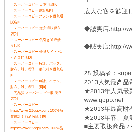
┗━━━━━━
・
スーパーコピー 日本 店舗[0]
広大な客を歓迎
・
スーパーコピー激安店[0]
・
スーパーコピーブランド優良通
販店[0]
◆誠実店:http://ww
・
スーパーコピー 激安通販優良
店[0]
・
スーパーコピー 代引き通販優
◆誠実店:http://w
良店[0]
・
スーパーコピー 優良サイト 代
引き専門店[0]
・
スーパーコピー時計、パック、
財布、靴、帽子、服代引き優良店
28 投稿者：supako
[0]
2013人気最高
・
スーパーコピー時計、パック、
財布、靴、帽子、服[0]
★2013年人気
・
高品質 スーパーコピー服 優良
www.qqpp.net
店[0]
・
スーパーコピー
★2013年最高財
https://www.22copy.com/ 100%品
★2013年春、
質保証！満足保障！[0]
・
スーパーコピー
■主要取扱商品 
https://www.22copy.com/ 100%品