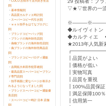
29 投稿者：ブランド
・
COCO お得ポイ活大好き生活
[0]
▽★▽世界の一流N
・
基本情報[0]
・
高品質カルティエ時計[0]
・
スーパーコピー代引き[0]
※―――※―――
・
ｗｅｂ拍手をはてなブログに
◆ルイヴィトン
[0]
・
ブランドコピーバッグ[0]
◆カルティエ 
・
ブランドの海外卸売店[0]
★2013年人気
・
偽物ブランドの海外卸売店[0]
・
偽ブランドの海外卸売商品店
┏━━━━━━
[0]
┃品質がよい
・
ブランドコピーパロディ通販
[0]
┃価格が低い
・
吉岡拓大牟田市犯罪者[0]
┃実物写真
・
最高品質スーパーコピーブラン
ド専門店[0]
┃品質を重視
・
拍手画面に変なページが表示さ
┃100%品質保証
れるようになってました[0]
・
ブランドスーパーコピー通販優
┃満足保障100％
良店[0]
┃信用第一
・
スーパーコピー時計 日本 店舗
[0]