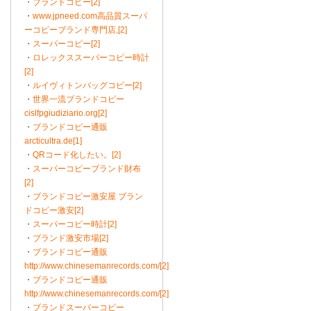
・
ブランドコピー[2]
・
www.jpneed.com高品質スーパ
ーコピーブランド専門店,[2]
・
スーパーコピー[2]
・
ロレックススーパーコピー時計
[2]
・
ルイヴィトンバッグコピー[2]
・
世界一流ブランドコピー
cislfpgiudiziario.org[2]
・
ブランドコピー通販
arcticultra.de[1]
・
QRコード化したい。[2]
・
スーパーコピーブランド財布
[2]
・
ブランドコピー激安屋 ブラン
ドコピー激安[2]
・
スーパーコピー時計[2]
・
ブランド激安市場[2]
・
ブランドコピー通販
http://www.chinesemanrecords.com/[2]
・
ブランドコピー通販
http://www.chinesemanrecords.com/[2]
・
ブランドスーパーコピー