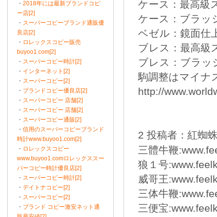
ケース：最高級
・
2018年には最新ブランドコピ
ー店[2]
ケース：ブラッ
・
スーパーコピーブランド通販優
ベゼル：鏡面仕
良店[2]
・
ロレックスコピー販売
ブレス：最高級
buyoo1.com[2]
ブレス：ブラッ
・
スーパーコピー時計[2]
・
インターネット[2]
駒調整はマイナ
・
スーパーコピー[2]
http://www.world
・
ブランドコピー優良店[2]
・
スーパーコピー 店舗[2]
・
スーパーコピー 店舗[2]
・
スーパーコピー通販[2]
・
信用のスーパーコピーブランド
2 投稿者：紅蜘蛛 2
時計www.buyoo1.com[2]
三體牛鞭:www.feelk
・
ロレックスコピー
www.buyoo1.comロレックススー
狼１号:www.feelka
パーコピー時計優良店[2]
威哥王:www.feelka
・
スーパーコピー時計[2]
・
デイトナコピー[2]
三体牛鞭:www.feelk
・
スーパーコピー[2]
三便宝:www.feelka
・
ブランド コピー激安ネット通
販最安値[2]