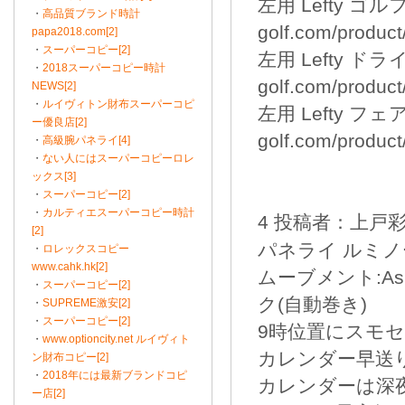
左用 Lefty ゴルフ
・
高品質ブランド時計
golf.com/product
papa2018.com[2]
・
スーパーコピー[2]
左用 Lefty ドラ
・
2018スーパーコピー時計
golf.com/product
NEWS[2]
・
ルイヴィトン財布スーパーコピ
左用 Lefty フ
ー優良店[2]
golf.com/product
・
高級腕パネライ[4]
・
ない人にはスーパーコピーロレ
ックス[3]
・
スーパーコピー[2]
・
カルティエスーパーコピー時計
4 投稿者：上戸彩 2
[2]
パネライ ルミノー
・
ロレックスコピー
www.cahk.hk[2]
ムーブメント:As
・
スーパーコピー[2]
ク(自動巻き)
・
SUPREME激安[2]
・
スーパーコピー[2]
9時位置にスモセ
・
www.optioncity.net ルイヴィト
カレンダー早送
ン財布コピー[2]
・
2018年には最新ブランドコピ
カレンダーは深夜
ー店[2]