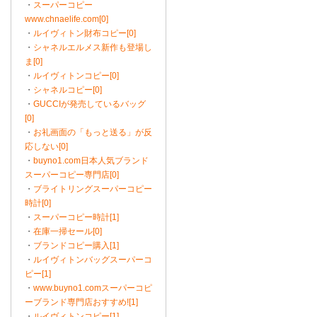
・
スーパーコピー
www.chnaelife.com[0]
・
ルイヴィトン財布コピー[0]
・
シャネルエルメス新作も登場し
ま[0]
・
ルイヴィトンコピー[0]
・
シャネルコピー[0]
・
GUCCIが発売しているバッグ
[0]
・
お礼画面の「もっと送る」が反
応しない[0]
・
buyno1.com日本人気ブランド
スーパーコピー専門店[0]
・
ブライトリングスーパーコピー
時計[0]
・
スーパーコピー時計[1]
・
在庫一掃セール[0]
・
ブランドコピー購入[1]
・
ルイヴィトンバッグスーパーコ
ピー[1]
・
www.buyno1.comスーパーコピ
ーブランド専門店おすすめ![1]
・
ルイヴィトンコピー[1]