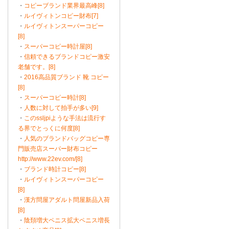
・
コピーブランド業界最高峰[8]
・
ルイヴィトンコピー財布[7]
・
ルイヴィトンスーパーコピー
[8]
・
スーパーコピー時計屋[8]
・
信頼できるブランドコピー激安
老舗です。[8]
・
2016高品質ブランド 靴 コピー
[8]
・
スーパーコピー時計[8]
・
人数に対して拍手が多い[9]
・
このssljpiような手法は流行す
る界でとっくに何度[8]
・
人気のブランドバッグコピー専
門販売店スーパー財布コピー
http://www.22ev.com/[8]
・
ブランド時計コピー[8]
・
ルイヴィトンスーパーコピー
[8]
・
漢方問屋アダルト問屋新品入荷
[8]
・
陰頚増大ペニス拡大ペニス増長