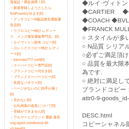
◆ルイ·ヴィト
質保証！満足保障！[0]
・
新規登録しようとしたら
◆CARTIER 
NotFoundが出ます[0]
◆COACH ◆BVL
・
グッチコピーN級品激安通販優
良店[0]
◆FRANCK MUL
・
ウブロコピー時計 レディー
○ スタイルが
ス、メンズ激安通販専門店。[0]
・
ルイヴィトン財布 コピー[0]
○ N品質 シリ
・
ロレックスコピー時計 レディ
○必ずご満足頂
ース[0]
・
baocopy777.com[0]
○ 品質を最大
・
スーパーコピー専門店[0]
為です.
・
ブランドコピー代引き[0]
・
ブランドスーパーコピー[0]
○ 絶対に満足し
・
良質なパネライ[0]
ブランドコピー：http:
・
ページがないのに拍手が届く
[0]
attr0-9-goods_id
・
見れない[0]
・
お礼画面の改造について[0]
・
登録ができません[0]
DESC.html
・
アルマーニブランド 通販 激安
コピーシャネル財布：htt
vog.agvol.com/brand-48-
c0.html[0]