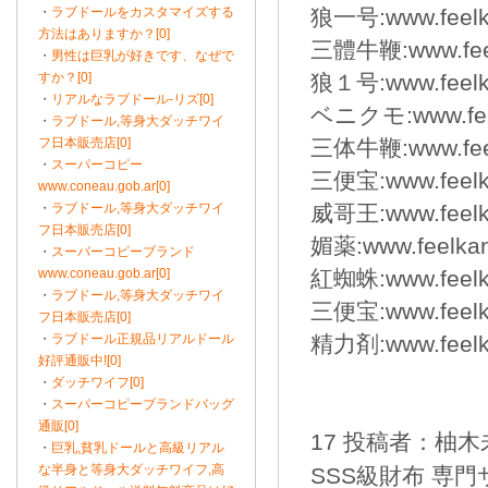
・
ラブドールをカスタマイズする
狼一号:www.feelka
方法はありますか？[0]
三體牛鞭:www.feelk
・
男性は巨乳が好きです、なぜで
すか？[0]
狼１号:www.feelka
・
リアルなラブドール-リズ[0]
ベニクモ:www.feel
・
ラブドール,等身大ダッチワイ
フ日本販売店[0]
三体牛鞭:www.feelk
・
スーパーコピー
三便宝:www.feelka
www.coneau.gob.ar[0]
・
ラブドール,等身大ダッチワイ
威哥王:www.feelka
フ日本販売店[0]
媚薬:www.feelkanp
・
スーパーコピーブランド
www.coneau.gob.ar[0]
紅蜘蛛:www.feelka
・
ラブドール,等身大ダッチワイ
三便宝:www.feelka
フ日本販売店[0]
・
ラブドール正規品リアルドール
精力剤:www.feelka
好評通販中![0]
・
ダッチワイフ[0]
・
スーパーコピーブランドバッグ
通販[0]
17 投稿者：柚木未来
・
巨乳,貧乳ドールと高級リアル
な半身と等身大ダッチワイフ,高
SSS級財布 専