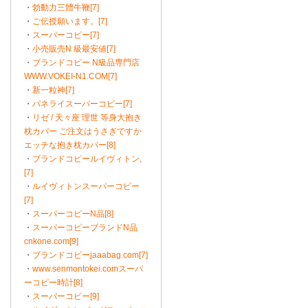
・
勃動力三體牛鞭[7]
・
ご伝授願います。[7]
・
スーパーコピー[7]
・
小売販売N 級最安値[7]
・
ブランドコピー N級品専門店
WWW.VOKEI-N1.COM[7]
・
新一粒神[7]
・
パネライスーパーコピー[7]
・
リゼ / 天々座 理世 等身大抱き
枕カバー ご注文はうさぎですか
エッチな抱き枕カバー[8]
・
ブランドコピールイヴィトン,
[7]
・
ルイヴィトンスーパーコピー
[7]
・
スーパーコピーN品[8]
・
スーパーコピーブランドN品
cnkone.com[9]
・
ブランドコピーjaaabag.com[7]
・
www.senmontokei.comスーパ
ーコピー時計[8]
・
スーパーコピー[9]