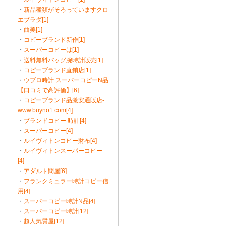
・
新品種類がそろっていますクロ
エブラダ[1]
・
曲美[1]
・
コピーブランド新作[1]
・
スーパーコピーは[1]
・
送料無料バッグ腕時計販売[1]
・
コピーブランド直銷店[1]
・
ウブロ時計 スーパーコピーN品
【口コミで高評価】[6]
・
コピーブランド品激安通販店-
www.buyno1.com[4]
・
ブランドコピー 時計[4]
・
スーパーコピー[4]
・
ルイヴィトンコピー財布[4]
・
ルイヴィトンスーパーコピー
[4]
・
アダルト問屋[6]
・
フランクミュラー時計コピー信
用[4]
・
スーパーコピー時計N品[4]
・
スーパーコピー時計[12]
・
超人気質屋[12]