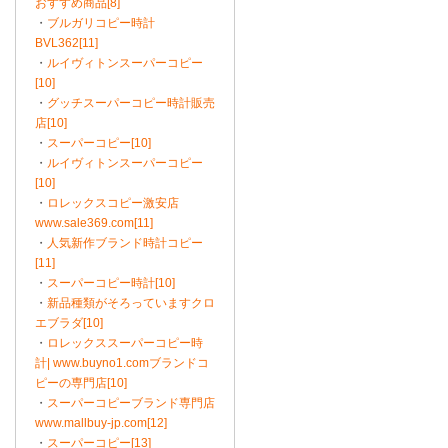
おすすめ商品[8]
・
ブルガリコピー時計
BVL362[11]
・
ルイヴィトンスーパーコピー
[10]
・
グッチスーパーコピー時計販売
店[10]
・
スーパーコピー[10]
・
ルイヴィトンスーパーコピー
[10]
・
ロレックスコピー激安店
www.sale369.com[11]
・
人気新作ブランド時計コピー
[11]
・
スーパーコピー時計[10]
・
新品種類がそろっていますクロ
エブラダ[10]
・
ロレックススーパーコピー時
計| www.buyno1.comブランドコ
ピーの専門店[10]
・
スーパーコピーブランド専門店
www.mallbuy-jp.com[12]
・
スーパーコピー[13]