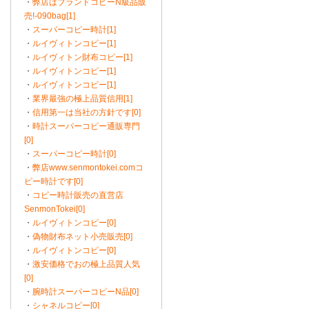
・
弊店はブランドコピーN級品販
売!-090bag[1]
・
スーパーコピー時計[1]
・
ルイヴィトンコピー[1]
・
ルイヴィトン財布コピー[1]
・
ルイヴィトンコピー[1]
・
ルイヴィトンコピー[1]
・
業界最強の極上品質信用[1]
・
信用第一は当社の方針です[0]
・
時計スーパーコピー通販専門
[0]
・
スーパーコピー時計[0]
・
弊店www.senmontokei.comコ
ピー時計です[0]
・
コピー時計販売の直営店
SenmonTokei[0]
・
ルイヴィトンコピー[0]
・
偽物財布ネット小売販売[0]
・
ルイヴィトンコピー[0]
・
激安価格でおの極上品質人気
[0]
・
腕時計スーパーコピーN品[0]
・
シャネルコピー[0]