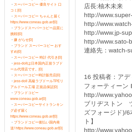
・
スーパーコピー 優良サイト 口
店長:柚木未来
コミ[0]
http://www.super
・
スーパーコピー ちゃんと届く
https://www.coneau.gob.ar/[0]
http://www.watc
・
ブランドスーパーコピー品質に
http://www.jp-su
挑戦![0]
・
嫌 がらせ[0]
http://www.sato
・
ブランド スーパーコピー おす
連絡先：watch-sup
すめ[0]
・
スーパーコピー 時計 代引き[0]
・
jess-dollは日本国内正規ラブド
ール代理店です。[0]
・
スーパーコピー時計販売店[0]
16 投稿者：アディダ
・
jess-doll 高級ラブドールTPEリ
フォーティーン 
アルドール工場 正規品保証[0]
・
ブランドコピー
http://www.yahoo
www.coneau.gob.ar[0]
ブリヂストン ツ
・
スーパーコピーサイトランキン
グ必ず届く
ズフォージド)/6本
https://www.coneau.gob.ar/[0]
ト】
・
ブランドコピー後払い国内発
送! https://www.coneau.gob.ar/[0]
http://www.yahoo