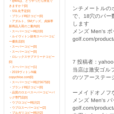
・
@tosは、どうやったら拝見で
きますか？[0]
ンチメートルの
・
SSL化予定[0]
で、18穴のパ
・
ブランド時計コピー[0]
・
アダルト、SMグッズ、貞操帯
します
新商品入荷のご案内[0]
メンズ Men’s ボ
・
スーパーコピー時計[0]
・
ルイヴィトン財布スーパーコピ
golf.com/product
ー優良店[0]
・
スーパーコピー[0]
・
スーパーコピー[0]
・
ロレックスサブマリーナコピー
7 投稿者：yahoo-g
[0]
・
スーパーコピー[1]
当店は激安ゴル
・
2019ヴィトンN級
のツアーステー
copychloe.com[0]
・
スーパーコピー時計5675[0]
・
ブランド時計コピー[0]
ーメイドオノフ
・
品質のロエベスーパーコピーバ
ッグ専門店[0]
メンズ Men’s パ
・
ウブロコピー時計[2]
golf.com/product
・
ウブロスーパーコピー[2]
・
ブルガリコピー時計[2]