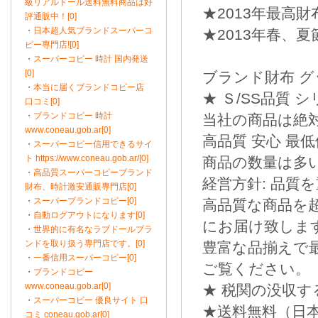
級リアルドール送料無料商品は好
★2013年最高財
評通販中！[0]
・
日本超人気ブランドスーパーコ
★2013年春、
ピー専門店![0]
・
スーパーコピー 時計 国内発送
[0]
ブランド財布 グ
・
本当に届くブランドコピー店
★ Ｓ/SS品質
口コミ[0]
・
ブランドコピー 時計
当社の商品は絶
www.coneau.gob.ar[0]
高品質 安心 最
・
スーパーコピー信用できるサイ
ト https://www.coneau.gob.ar/[0]
商品の数量は多
・
高品質スーパーコピーブランド
経営方針: 品質
財布、時計激安通販専門店[0]
・
スーパーブランドコピー[0]
高品質な商品を
・
自動ログアウトになります[0]
にお届け致しま
・
世界的に有名なラブドールブラ
ンドを取り扱う専門店です。[0]
豊富な品揃えで
・
一番信用スーパーコピー[0]
ご覧ください。
・
ブランドコピー
www.coneau.gob.ar[0]
★ 税関の没収
・
スーパーコピー 優良サイト 口
★送料無料（日本
コミ coneau.gob.ar[0]