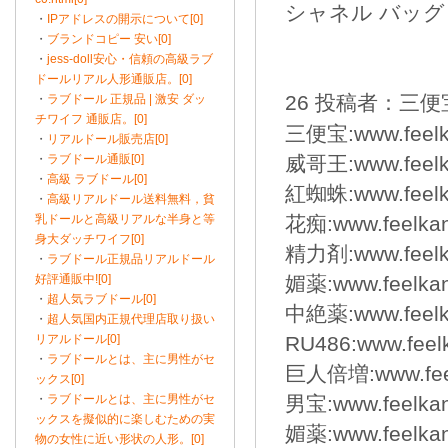
シャネル バッグ コピー：
・
IPアドレスの開示について[0]
・
ブランドコピー 安い[0]
・
jess-doll安心・信頼の高級ラブ
ドールリアル人形通販店。[0]
26 投稿者：三便宝 
・
ラブドール 正規品 | 激安 ダッ
チワイフ 通販店。[0]
三便宝:www.feelka
・
リアルドール販売店[0]
・
ラブドール通販[0]
威哥王:www.feelka
・
高級 ラブドール[0]
紅蜘蛛:www.feelka
・
高級リアルドール送料無料，貧
乳ドールと高級リアルな半身と等
花痴:www.feelkan
身大ダッチワイフ[0]
精力剤:www.feelka
・
ラブドール正規品リアルドール
好評通販中![0]
媚薬:www.feelkanp
・
超人気ラブドール[0]
中絶薬:www.feelka
・
超人気国内正規代理店取り扱い
リアルドール[0]
RU486:www.feelk
・
ラブドールとは、主に男性がセ
巨人倍増:www.feelk
ックス[0]
・
ラブドールとは、主に男性がセ
男宝:www.feelkan
ックスを擬似的に楽しむための実
媚薬:www.feelkanp
物の女性に近い形状の人形。[0]