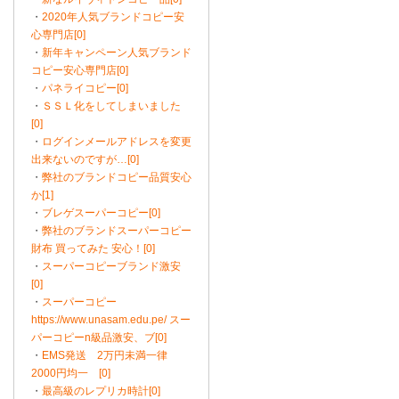
・
2020年人気ブランドコピー安
心専門店[0]
・
新年キャンペーン人気ブランド
コピー安心専門店[0]
・
パネライコピー[0]
・
ＳＳＬ化をしてしまいました
[0]
・
ログインメールアドレスを変更
出来ないのですが…[0]
・
弊社のブランドコピー品質安心
か[1]
・
ブレゲスーパーコピー[0]
・
弊社のブランドスーパーコピー
財布 買ってみた 安心！[0]
・
スーパーコピーブランド激安
[0]
・
スーパーコピー
https://www.unasam.edu.pe/ スー
パーコピーn級品激安、ブ[0]
・
EMS発送 2万円未満一律
2000円均一 [0]
・
最高級のレプリカ時計[0]