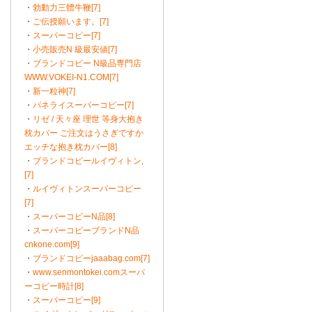
・
勃動力三體牛鞭[7]
・
ご伝授願います。[7]
・
スーパーコピー[7]
・
小売販売N 級最安値[7]
・
ブランドコピー N級品専門店
WWW.VOKEI-N1.COM[7]
・
新一粒神[7]
・
パネライスーパーコピー[7]
・
リゼ / 天々座 理世 等身大抱き
枕カバー ご注文はうさぎですか
エッチな抱き枕カバー[8]
・
ブランドコピールイヴィトン,
[7]
・
ルイヴィトンスーパーコピー
[7]
・
スーパーコピーN品[8]
・
スーパーコピーブランドN品
cnkone.com[9]
・
ブランドコピーjaaabag.com[7]
・
www.senmontokei.comスーパ
ーコピー時計[8]
・
スーパーコピー[9]