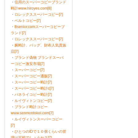
・
信用のスーパーコピーブランド
時計www.hiroyes.com[8]
・
ロレックススーパーコピー[7]
・
ベルトコピー[7]
・
Bsenior.comスーパーコピーブ
ランド[7]
・
ロレックススーパーコピー[7]
・
腕時計、バッグ、財布人気貴族
店[7]
・
ブランド偽物 ブランドスーパ
ーコピー激安市場[7]
・
スーパーコピー[7]
・
スーパーコピー通販[7]
・
スーパーコピー時計[7]
・
スーパーコピー時計c[7]
・
パネライコピー時計[7]
・
ルイヴィトンコピー[7]
・
ブランド時計コピー
www.senmontokei.com[7]
・
ルイヴィトンスーパーコピー
[7]
・
ひとつのIDで１０個くらいの管
理は可能でしょうか？[7]