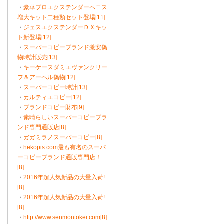
・
豪華ブロエクステンダーペニス
増大キット二種類セット登場[11]
・
ジェスエクステンダーＤＸキッ
ト新登場[12]
・
スーパーコピーブランド激安偽
物時計販売[13]
・
キーケースダミエヴァンクリー
フ＆アーペル偽物[12]
・
スーパーコピー時計[13]
・
カルティエコピー[12]
・
ブランドコピー財布[9]
・
素晴らしいスーパーコピーブラ
ンド専門通販店[8]
・
ガガミラノスーパーコピー[8]
・
hekopis.com最も有名のスーパ
ーコピーブランド通販専門店！
[8]
・
2016年超人気新品の大量入荷!
[8]
・
2016年超人気新品の大量入荷!
[8]
・
http://www.senmontokei.com[8]