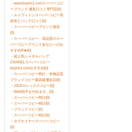
・
www.buyno1.comスーパーコピ
ーブランド 優良口コミ専門店[0]
・
ルイヴィトンスーパーコピー長
財布とバック口コミ[0]
・
スーパーコピーブランド激安
[0]
・
スーパーコピー、高品質のスー
パーコピーブランドあなたへのお
すすめ!!!★[0]
・
超人気シャネルバッグ
CHANELスーパーコピー
buyno1.comおすすめ[0]
・
スーパーコピー時計、本物品質
ブランドコピー最高級優良店[0]
・
2020ロレックスコピー[0]
・
Web拍手をやめます。[0]
・
スーパーコピー時計[0]
・
スーパーコピー時計[0]
・
ブランドコピー[0]
・
スーパーコピー時計[0]
・
タグホイヤースーパーコピー
[0]