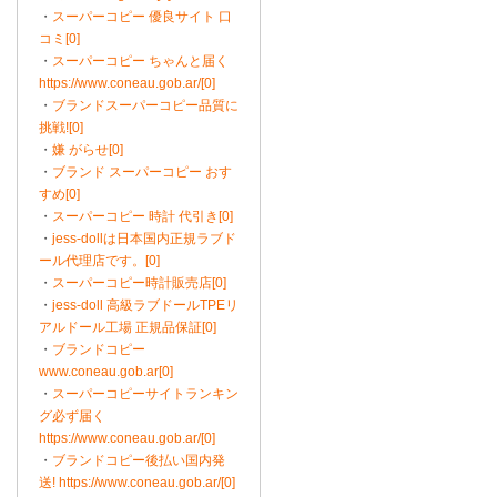
・
スーパーコピー 優良サイト 口
コミ[0]
・
スーパーコピー ちゃんと届く
https://www.coneau.gob.ar/[0]
・
ブランドスーパーコピー品質に
挑戦![0]
・
嫌 がらせ[0]
・
ブランド スーパーコピー おす
すめ[0]
・
スーパーコピー 時計 代引き[0]
・
jess-dollは日本国内正規ラブド
ール代理店です。[0]
・
スーパーコピー時計販売店[0]
・
jess-doll 高級ラブドールTPEリ
アルドール工場 正規品保証[0]
・
ブランドコピー
www.coneau.gob.ar[0]
・
スーパーコピーサイトランキン
グ必ず届く
https://www.coneau.gob.ar/[0]
・
ブランドコピー後払い国内発
送! https://www.coneau.gob.ar/[0]