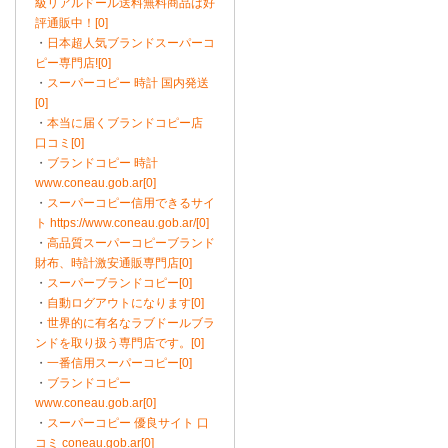
級リアルドール送料無料商品は好
評通販中！[0]
・
日本超人気ブランドスーパーコ
ピー専門店![0]
・
スーパーコピー 時計 国内発送
[0]
・
本当に届くブランドコピー店
口コミ[0]
・
ブランドコピー 時計
www.coneau.gob.ar[0]
・
スーパーコピー信用できるサイ
ト https://www.coneau.gob.ar/[0]
・
高品質スーパーコピーブランド
財布、時計激安通販専門店[0]
・
スーパーブランドコピー[0]
・
自動ログアウトになります[0]
・
世界的に有名なラブドールブラ
ンドを取り扱う専門店です。[0]
・
一番信用スーパーコピー[0]
・
ブランドコピー
www.coneau.gob.ar[0]
・
スーパーコピー 優良サイト 口
コミ coneau.gob.ar[0]