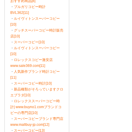
おすすめ商品[8]
・
ブルガリコピー時計
BVL362[11]
・
ルイヴィトンスーパーコピー
[10]
・
グッチスーパーコピー時計販売
店[10]
・
スーパーコピー[10]
・
ルイヴィトンスーパーコピー
[10]
・
ロレックスコピー激安店
www.sale369.com[11]
・
人気新作ブランド時計コピー
[11]
・
スーパーコピー時計[10]
・
新品種類がそろっていますクロ
エブラダ[10]
・
ロレックススーパーコピー時
計| www.buyno1.comブランドコ
ピーの専門店[10]
・
スーパーコピーブランド専門店
www.mallbuy-jp.com[12]
・
スーパーコピー[13]