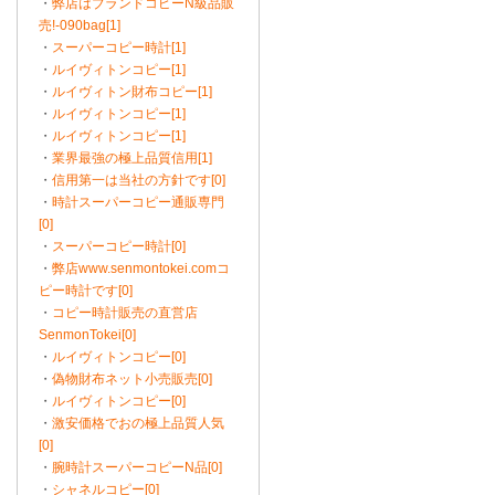
・
弊店はブランドコピーN級品販
売!-090bag[1]
・
スーパーコピー時計[1]
・
ルイヴィトンコピー[1]
・
ルイヴィトン財布コピー[1]
・
ルイヴィトンコピー[1]
・
ルイヴィトンコピー[1]
・
業界最強の極上品質信用[1]
・
信用第一は当社の方針です[0]
・
時計スーパーコピー通販専門
[0]
・
スーパーコピー時計[0]
・
弊店www.senmontokei.comコ
ピー時計です[0]
・
コピー時計販売の直営店
SenmonTokei[0]
・
ルイヴィトンコピー[0]
・
偽物財布ネット小売販売[0]
・
ルイヴィトンコピー[0]
・
激安価格でおの極上品質人気
[0]
・
腕時計スーパーコピーN品[0]
・
シャネルコピー[0]