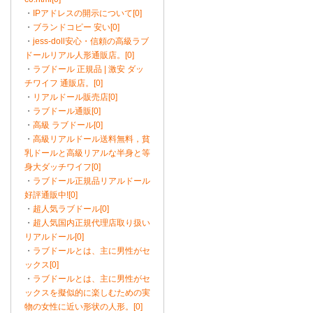
・
IPアドレスの開示について[0]
・
ブランドコピー 安い[0]
・
jess-doll安心・信頼の高級ラブ
ドールリアル人形通販店。[0]
・
ラブドール 正規品 | 激安 ダッ
チワイフ 通販店。[0]
・
リアルドール販売店[0]
・
ラブドール通販[0]
・
高級 ラブドール[0]
・
高級リアルドール送料無料，貧
乳ドールと高級リアルな半身と等
身大ダッチワイフ[0]
・
ラブドール正規品リアルドール
好評通販中![0]
・
超人気ラブドール[0]
・
超人気国内正規代理店取り扱い
リアルドール[0]
・
ラブドールとは、主に男性がセ
ックス[0]
・
ラブドールとは、主に男性がセ
ックスを擬似的に楽しむための実
物の女性に近い形状の人形。[0]