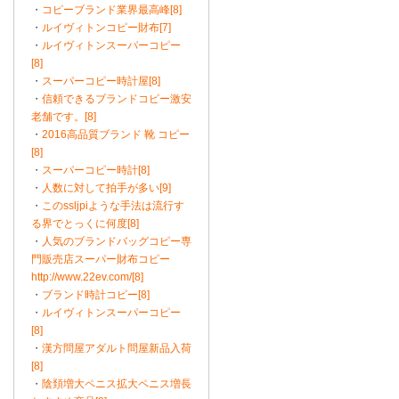
・
コピーブランド業界最高峰[8]
・
ルイヴィトンコピー財布[7]
・
ルイヴィトンスーパーコピー
[8]
・
スーパーコピー時計屋[8]
・
信頼できるブランドコピー激安
老舗です。[8]
・
2016高品質ブランド 靴 コピー
[8]
・
スーパーコピー時計[8]
・
人数に対して拍手が多い[9]
・
このssljpiような手法は流行す
る界でとっくに何度[8]
・
人気のブランドバッグコピー専
門販売店スーパー財布コピー
http://www.22ev.com/[8]
・
ブランド時計コピー[8]
・
ルイヴィトンスーパーコピー
[8]
・
漢方問屋アダルト問屋新品入荷
[8]
・
陰頚増大ペニス拡大ペニス増長