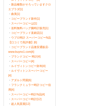
・
新品種類がそろっていますクロ
エブラダ[1]
・
曲美[1]
・
コピーブランド新作[1]
・
スーパーコピーは[1]
・
送料無料バッグ腕時計販売[1]
・
コピーブランド直銷店[1]
・
ウブロ時計 スーパーコピーN品
【口コミで高評価】[6]
・
コピーブランド品激安通販店-
www.buyno1.com[4]
・
ブランドコピー 時計[4]
・
スーパーコピー[4]
・
ルイヴィトンコピー財布[4]
・
ルイヴィトンスーパーコピー
[4]
・
アダルト問屋[6]
・
フランクミュラー時計コピー信
用[4]
・
スーパーコピー時計N品[4]
・
スーパーコピー時計[12]
・
超人気質屋[12]