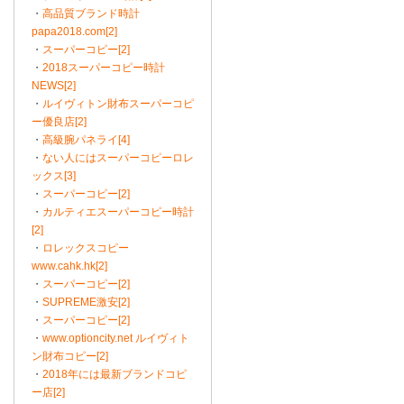
・
高品質ブランド時計
papa2018.com[2]
・
スーパーコピー[2]
・
2018スーパーコピー時計
NEWS[2]
・
ルイヴィトン財布スーパーコピ
ー優良店[2]
・
高級腕パネライ[4]
・
ない人にはスーパーコピーロレ
ックス[3]
・
スーパーコピー[2]
・
カルティエスーパーコピー時計
[2]
・
ロレックスコピー
www.cahk.hk[2]
・
スーパーコピー[2]
・
SUPREME激安[2]
・
スーパーコピー[2]
・
www.optioncity.net ルイヴィト
ン財布コピー[2]
・
2018年には最新ブランドコピ
ー店[2]