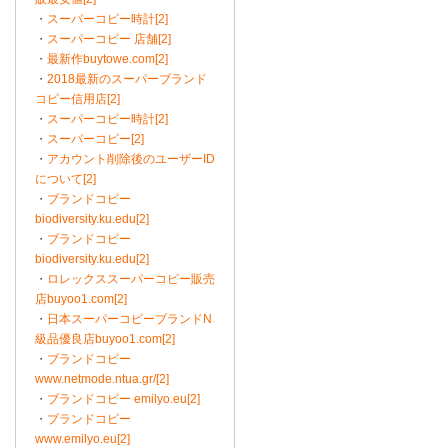
・
スーパーコピー時計[2]
・
スーパーコピー 店舗[2]
・
最新作buytowe.com[2]
・
2018最新のスーパーブランド
コピー信用店[2]
・
スーパーコピー時計[2]
・
スーパーコピー[2]
・
アカウント削除後のユーザーID
について[2]
・
ブランドコピー
biodiversity.ku.edu[2]
・
ブランドコピー
biodiversity.ku.edu[2]
・
ロレックススーパーコピー販売
店buyoo1.com[2]
・
日本スーパーコピーブランドN
級品優良店buyoo1.com[2]
・
ブランドコピー
www.netmode.ntua.gr/[2]
・
ブランドコピー emilyo.eu[2]
・
ブランドコピー
www.emilyo.eu[2]