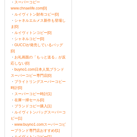
・
スーパーコピー
www.chnaelife.com[0]
・
ルイヴィトン財布コピー[0]
・
シャネルエルメス新作も登場し
ま[0]
・
ルイヴィトンコピー[0]
・
シャネルコピー[0]
・
GUCCIが発売しているバッグ
[0]
・
お礼画面の「もっと送る」が反
応しない[0]
・
buyno1.com日本人気ブランド
スーパーコピー専門店[0]
・
ブライトリングスーパーコピー
時計[0]
・
スーパーコピー時計[1]
・
在庫一掃セール[0]
・
ブランドコピー購入[1]
・
ルイヴィトンバッグスーパーコ
ピー[1]
・
www.buyno1.comスーパーコピ
ーブランド専門店おすすめ![1]
・
ルイヴィトンコピー[1]