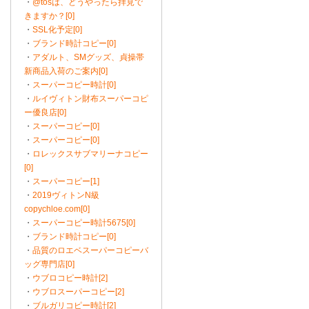
・
@tosは、どうやったら拝見で
きますか？[0]
・
SSL化予定[0]
・
ブランド時計コピー[0]
・
アダルト、SMグッズ、貞操帯
新商品入荷のご案内[0]
・
スーパーコピー時計[0]
・
ルイヴィトン財布スーパーコピ
ー優良店[0]
・
スーパーコピー[0]
・
スーパーコピー[0]
・
ロレックスサブマリーナコピー
[0]
・
スーパーコピー[1]
・
2019ヴィトンN級
copychloe.com[0]
・
スーパーコピー時計5675[0]
・
ブランド時計コピー[0]
・
品質のロエベスーパーコピーバ
ッグ専門店[0]
・
ウブロコピー時計[2]
・
ウブロスーパーコピー[2]
・
ブルガリコピー時計[2]