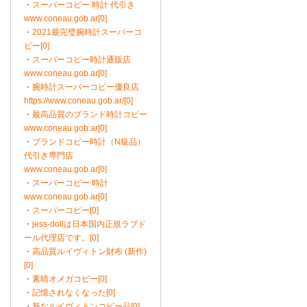
・
スーパーコピー 時計 代引き
www.coneau.gob.ar[0]
・
2021最完璧腕時計スーパーコ
ピー[0]
・
スーパーコピー時計通販店
www.coneau.gob.ar[0]
・
腕時計スーパーコピー優良店
https://www.coneau.gob.ar/[0]
・
最高品質のブランド時計コピー
www.coneau.gob.ar[0]
・
ブランドコピー時計（N級品）
代引き専門店
www.coneau.gob.ar[0]
・
スーパーコピー 時計
www.coneau.gob.ar[0]
・
スーパーコピー[0]
・
jess-dollは日本国内正規ラブド
ール代理店です。[0]
・
高品質ルイヴィトン財布 (新作)
[0]
・
素晴オメガコピー[0]
・
記憶されなくなった[0]
・
新なルイヴィトンコピー品[0]