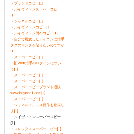
・
ブランドコピー[1]
・
ルイヴィトンスーパーコピー
[1]
・
シャネルコピー[1]
・
ルイヴィトンコピー[1]
・
ルイヴィトン財布コピー[1]
・
自分で用意したアイコンに拍手
タグのリンクを貼りたいのですが
[1]
・
スーパーコピー[1]
・
旧Web拍手のログインについ
て[1]
・
スーパーコピー[1]
・
スーパーコピー[1]
・
スーパーコピーブランド通販
www.buynoo1.com[1]
・
スーパーコピー[1]
・
シャネルエルメス新作も登場し
ま[1]
・
ルイヴィトンスーパーコピー
[1]
・
ロレックススーパーコピー[1]