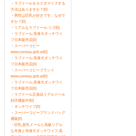
・
ラブドールをカスタマイズする
方法はありますか？[0]
・
男性は巨乳が好きです、なぜで
すか？[0]
・
リアルなラブドール-リズ[0]
・
ラブドール,等身大ダッチワイ
フ日本販売店[0]
・
スーパーコピー
www.coneau.gob.ar[0]
・
ラブドール,等身大ダッチワイ
フ日本販売店[0]
・
スーパーコピーブランド
www.coneau.gob.ar[0]
・
ラブドール,等身大ダッチワイ
フ日本販売店[0]
・
ラブドール正規品リアルドール
好評通販中![0]
・
ダッチワイフ[0]
・
スーパーコピーブランドバッグ
通販[0]
・
巨乳,貧乳ドールと高級リアル
な半身と等身大ダッチワイフ,高