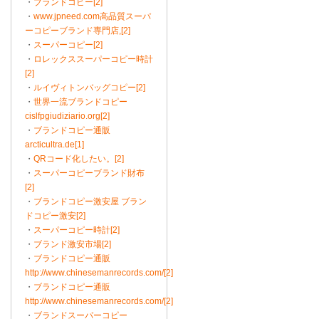
・
ブランドコピー[2]
・
www.jpneed.com高品質スーパ
ーコピーブランド専門店,[2]
・
スーパーコピー[2]
・
ロレックススーパーコピー時計
[2]
・
ルイヴィトンバッグコピー[2]
・
世界一流ブランドコピー
cislfpgiudiziario.org[2]
・
ブランドコピー通販
arcticultra.de[1]
・
QRコード化したい。[2]
・
スーパーコピーブランド財布
[2]
・
ブランドコピー激安屋 ブラン
ドコピー激安[2]
・
スーパーコピー時計[2]
・
ブランド激安市場[2]
・
ブランドコピー通販
http://www.chinesemanrecords.com/[2]
・
ブランドコピー通販
http://www.chinesemanrecords.com/[2]
・
ブランドスーパーコピー