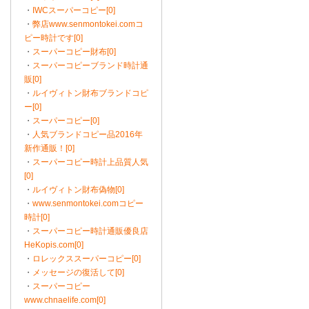
・
IWCスーパーコピー[0]
・
弊店www.senmontokei.comコ
ピー時計です[0]
・
スーパーコピー財布[0]
・
スーパーコピーブランド時計通
販[0]
・
ルイヴィトン財布ブランドコピ
ー[0]
・
スーパーコピー[0]
・
人気ブランドコピー品2016年
新作通販！[0]
・
スーパーコピー時計上品質人気
[0]
・
ルイヴィトン財布偽物[0]
・
www.senmontokei.comコピー
時計[0]
・
スーパーコピー時計通販優良店
HeKopis.com[0]
・
ロレックススーパーコピー[0]
・
メッセージの復活して[0]
・
スーパーコピー
www.chnaelife.com[0]