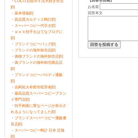
【回答を投稿】
・
COCO お得ポイ活大好き生活
お名前
[0]
回答本文
・
基本情報[0]
・
高品質カルティエ時計[0]
・
スーパーコピー代引き[0]
・
ｗｅｂ拍手をはてなブログに
[0]
・
ブランドコピーバッグ[0]
・
ブランドの海外卸売店[0]
・
偽物ブランドの海外卸売店[0]
・
偽ブランドの海外卸売商品店
[0]
・
ブランドコピーパロディ通販
[0]
・
吉岡拓大牟田市犯罪者[0]
・
最高品質スーパーコピーブラン
ド専門店[0]
・
拍手画面に変なページが表示さ
れるようになってました[0]
・
ブランドスーパーコピー通販優
良店[0]
・
スーパーコピー時計 日本 店舗
[0]