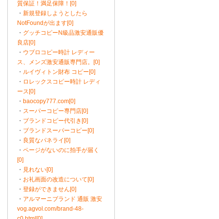
質保証！満足保障！[0]
・
新規登録しようとしたら
NotFoundが出ます[0]
・
グッチコピーN級品激安通販優
良店[0]
・
ウブロコピー時計 レディー
ス、メンズ激安通販専門店。[0]
・
ルイヴィトン財布 コピー[0]
・
ロレックスコピー時計 レディ
ース[0]
・
baocopy777.com[0]
・
スーパーコピー専門店[0]
・
ブランドコピー代引き[0]
・
ブランドスーパーコピー[0]
・
良質なパネライ[0]
・
ページがないのに拍手が届く
[0]
・
見れない[0]
・
お礼画面の改造について[0]
・
登録ができません[0]
・
アルマーニブランド 通販 激安
vog.agvol.com/brand-48-
c0.html[0]