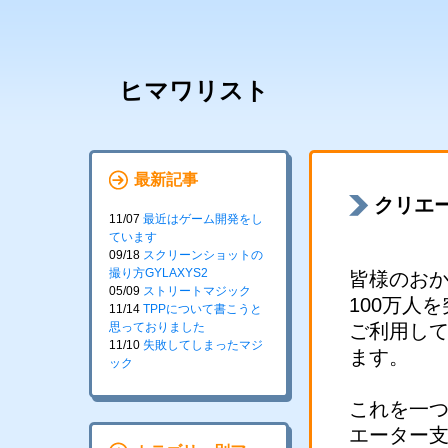
ヒマワリスト
最新記事
クリエ
11/07
最近はゲーム開発をし
ています
09/18
スクリーンショットの
撮り方GYLAXYS2
皆様のおか
05/09
ストリートマジック
100万人
11/14
TPPについて書こうと
思っておりました
ご利用し
11/10
失敗してしまったマジ
ます。
ック
これを一
エーター