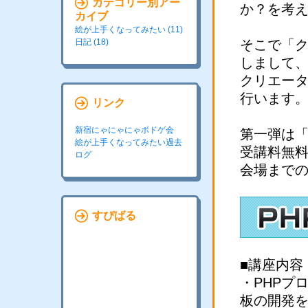
カテゴリー別アー
か？を考
カイブ
絵が上手くなってみたい (11)
日記 (18)
そこで「
しまして
クリエー
行います
リンク
新宿にゃにゃにゃボドゲ会
第一弾は「
絵が上手くなってみたい過去
受講料無
ログ
会場まで
すぴばる
■講座内容
・PHPプ
板の開発