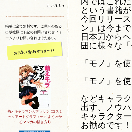
内ではこれだ
という書籍が
今回リリース
ン」は今まで
掲載は全て無料です。ご興味のある
出版社様は下記のお問い合わせフォ
日本刀からヘ
ームよりお問い合わせください。
囲に様々な「
「モノ」を使
「モノ」を使
などキャラク
出す、ノウハ
萌えキャラマンガデッサン (コスミ
キャラクター
ックアートグラフィック よくわか
るマンガの描き方1)
お勧めです！