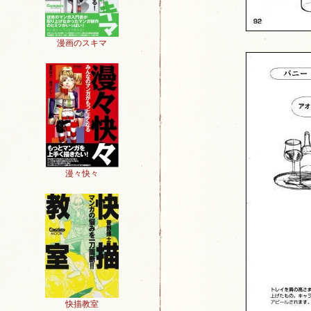
漫画のスキマ
漫々快々
快描教室