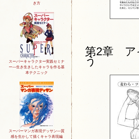
き方
第2章 
う
スーパーキャラクター実践セミナ
ー―生き生きしたキャラを作る基
本テクニック
スーパーマンガ表現デッサン―質
感を生かして描くキャラ表現編