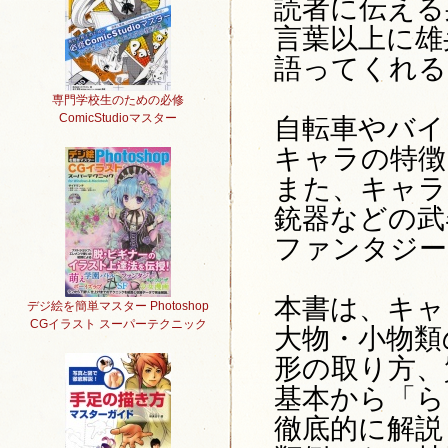
読者に伝える
言葉以上に雄
語ってくれる
専門学校生のための必修
ComicStudioマスター
自転車やバイ
キャラの特徴
また、キャラ
銃器などの武
ファンタジー
本書は、キャ
デジ絵を簡単マスター Photoshop
CGイラスト スーパーテクニック
大物・小物類
形の取り方、
基本から「ら
徹底的に解説