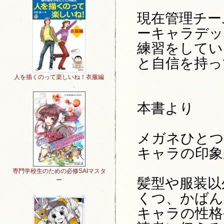
現在管理チー
ーキャラデッ
練習をしてい
と自信を持っ
人を描くのって楽しいね！衣服編
本書より
メガネひとつ
キャラの印象
専門学校生のための必修SAIマスタ
髪型や服装以
ー
くつ、かばん
キャラの性格