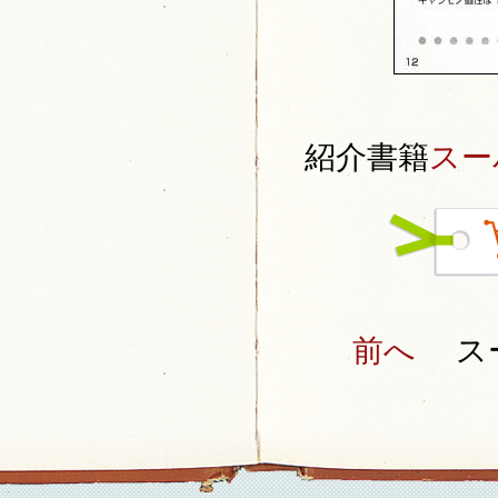
紹介書籍
スー
前へ
スー