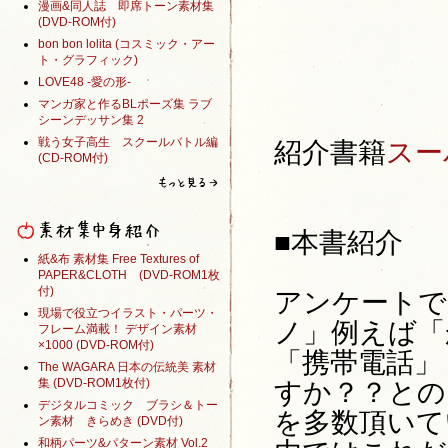
漫画&同人誌 即席トーン素材集
(DVD-ROM付)
bon bon lolita (コスミック・アー
ト・グラフィック)
LOVE48 -愛の形-
マンガ家と作るBLポーズ集 ラブ
シーンデッサン集 2
戦う女子高生 スクールバトル編
紹介書籍
スー
(CD-ROM付)
■本書紹介
紙&布 素材集 Free Textures of
PAPER&CLOTH (DVD-ROM1枚
付)
アンケートで
現場で役立つイラスト・パーツ・
ノ」例えば「
フレーム満載！ デザイン素材
×1000 (DVD-ROM付)
「携帯電話」
The WAGARA 日本の伝統美 素材
集 (DVD-ROM1枚付)
すか？？との
デジタルコミック ブラシ＆トー
を多数頂いて
ン素材 きらめき (DVD付)
和柄パーツ&パターン素材 Vol.2