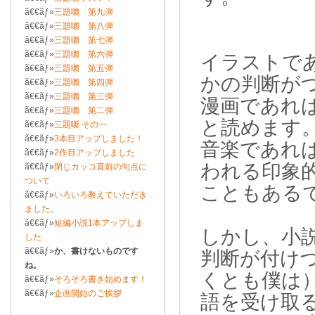
ã€€ãƒ»
三題囃 第九弾
ã€€ãƒ»
三題囃 第八弾
ã€€ãƒ»
三題囃 第七弾
ã€€ãƒ»
三題囃 第六弾
イラストで
ã€€ãƒ»
三題囃 第五弾
かの判断が
ã€€ãƒ»
三題囃 第四弾
ã€€ãƒ»
三題囃 第三弾
漫画であれ
ã€€ãƒ»
三題囃 第二弾
と読めます
ã€€ãƒ»
三題噺 その一
ã€€ãƒ»
3本目アップしました！
音楽であれ
ã€€ãƒ»
2作目アップしました
われる印象
ã€€ãƒ»
閉じカッコ直前の句点に
ついて
こともある
ã€€ãƒ»
いろいろ教えていただき
ました。
ã€€ãƒ»
短編小説1本アップしま
しかし、小
した
ã€€ãƒ»
か、書けないものです
判断が付け
ね。
くとも僕は
ã€€ãƒ»
そろそろ書き始めます！
ã€€ãƒ»
企画開始のご挨拶
語を受け取