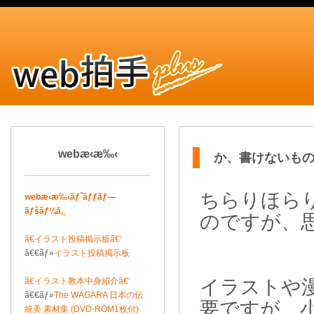
webæ‹æ‰‹
か、書けないものです
ちらりほら
webæ‹æ‰‹ãƒˆãƒƒãƒ—
ãƒšãƒ¼ã‚¸
のですが、
ã€イラスト投稿掲示板ã€‘
ã€€ãƒ»
イラスト投稿掲示板
ã€イラスト教本中身紹介ã€‘
イラストや
ã€€ãƒ»
The WAGARA 日本の伝
要ですが、
統美 素材集 (DVD-ROM1枚付)