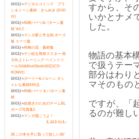
ã€€ãƒ»
デジタルコミック ブラ
すから、そ
シ＆トーン素材 きらめき (DVD
いかとナメ
付)
ã€€ãƒ»
和柄パーツ&パターン素
した。
材 Vol.2
ã€€ãƒ»
マンガ家と作るBLポーズ
集 スーツ篇
ã€€ãƒ»
和柄の花 素材集
物語の基本
ã€€ãƒ»
デジ絵を簡単マスター 画
力向上トレーニング ペイントツ
で扱うテー
ールSAI&IllustStudio対応(CD-
部分はわり
ROM付)
ã€€ãƒ»
ガーリー&メルヘン オシ
マそのもの
ャレな素材690点
ã€€ãƒ»
和柄パーツ & パターン素
材
ですが、「
ã€€ãƒ»
絵描きのためのチームBL
ポーズ写真集2
るのが難し
ã€€ãƒ»
マンガ描こうよ！
ã‚‚ã£ã¨è¦‹ã‚‹
ã€この本を手に取って欲しいã€‘