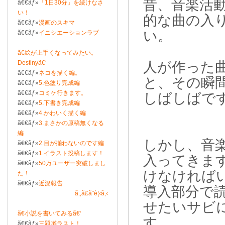
昔、音楽活
ã€€ãƒ»
「1日30分」を続けなさ
い！
的な曲の入
ã€€ãƒ»
漫画のスキマ
い。
ã€€ãƒ»
イニシエーションラブ
ã€絵が上手くなってみたい。
Destinyã€‘
人が作った
ã€€ãƒ»
ネコを描く編。
と、その瞬
ã€€ãƒ»
5.色塗り完成編
ã€€ãƒ»
コミケ行きます。
しばしばで
ã€€ãƒ»
5.下書き完成編
ã€€ãƒ»
4.かわいく描く編
ã€€ãƒ»
3.まさかの原稿無くなる
編
しかし、音
ã€€ãƒ»
2.目が揃わないのです編
ã€€ãƒ»
1.イラスト投稿します！
入ってきま
ã€€ãƒ»
50万ユーザー突破しまし
けなければ
た！
ã€€ãƒ»
近況報告
導入部分で
ã‚‚ã£ã¨è¦‹ã‚‹
せたいサビ
ã€小説を書いてみるã€‘
す。
ã€€ãƒ»
三題囃ラスト！