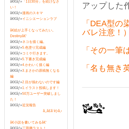
ã€€ãƒ»
「1日30分」を続けなさ
アップした
い！
ã€€ãƒ»
漫画のスキマ
ã€€ãƒ»
イニシエーションラブ
「DEA型の
バレ注意！
ã€絵が上手くなってみたい。
Destinyã€‘
ã€€ãƒ»
ネコを描く編。
ã€€ãƒ»
5.色塗り完成編
「その一筆
ã€€ãƒ»
コミケ行きます。
ã€€ãƒ»
5.下書き完成編
ã€€ãƒ»
4.かわいく描く編
「名も無き
ã€€ãƒ»
3.まさかの原稿無くなる
編
ã€€ãƒ»
2.目が揃わないのです編
ã€€ãƒ»
1.イラスト投稿します！
ã€€ãƒ»
50万ユーザー突破しまし
た！
ã€€ãƒ»
近況報告
ã‚‚ã£ã¨è¦‹ã‚‹
ã€小説を書いてみるã€‘
ã€€ãƒ»
三題囃ラスト！