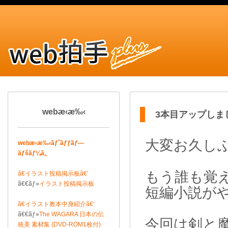
webæ‹æ‰‹
3本目アップしました！
大変お久し
webæ‹æ‰‹ãƒˆãƒƒãƒ—
ãƒšãƒ¼ã‚¸
もう誰も覚
ã€イラスト投稿掲示板ã€‘
ã€€ãƒ»
イラスト投稿掲示板
短編小説が
ã€イラスト教本中身紹介ã€‘
ã€€ãƒ»
The WAGARA 日本の伝
今回は剣と
統美 素材集 (DVD-ROM1枚付)