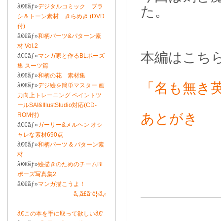
ã€€ãƒ»
デジタルコミック ブラ
た。
シ＆トーン素材 きらめき (DVD
付)
ã€€ãƒ»
和柄パーツ&パターン素
材 Vol.2
本編はこち
ã€€ãƒ»
マンガ家と作るBLポーズ
集 スーツ篇
ã€€ãƒ»
和柄の花 素材集
「名も無き
ã€€ãƒ»
デジ絵を簡単マスター 画
力向上トレーニング ペイントツ
ールSAI&IllustStudio対応(CD-
あとがき
ROM付)
ã€€ãƒ»
ガーリー&メルヘン オシ
ャレな素材690点
ã€€ãƒ»
和柄パーツ & パターン素
材
ã€€ãƒ»
絵描きのためのチームBL
ポーズ写真集2
ã€€ãƒ»
マンガ描こうよ！
ã‚‚ã£ã¨è¦‹ã‚‹
ã€この本を手に取って欲しいã€‘