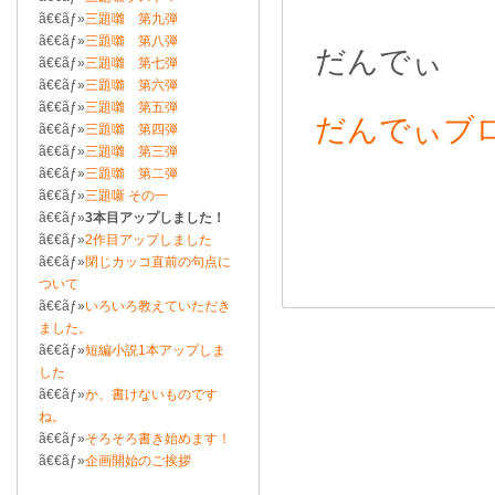
ã€€ãƒ»
三題囃 第九弾
ã€€ãƒ»
三題囃 第八弾
だんでぃ
ã€€ãƒ»
三題囃 第七弾
ã€€ãƒ»
三題囃 第六弾
ã€€ãƒ»
三題囃 第五弾
だんでぃブ
ã€€ãƒ»
三題囃 第四弾
ã€€ãƒ»
三題囃 第三弾
ã€€ãƒ»
三題囃 第二弾
ã€€ãƒ»
三題噺 その一
ã€€ãƒ»
3本目アップしました！
ã€€ãƒ»
2作目アップしました
ã€€ãƒ»
閉じカッコ直前の句点に
ついて
ã€€ãƒ»
いろいろ教えていただき
ました。
ã€€ãƒ»
短編小説1本アップしま
した
ã€€ãƒ»
か、書けないものです
ね。
ã€€ãƒ»
そろそろ書き始めます！
ã€€ãƒ»
企画開始のご挨拶