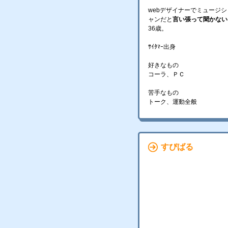
webデザイナーでミュージシ
ャンだと
言い張って聞かない
36歳。
ｻｲﾀﾏｰ出身
好きなもの
コーラ、ＰＣ
苦手なもの
トーク、運動全般
すぴばる