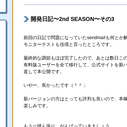
開発日記〜2nd SEASON〜その3
前回の日記で問題になっていたsendmailも何と
モニターテストも佳境と言ったところです。
最終的な調節もほぼ完了したので、あとは数日こ
有料版ユーザーを全て移行して、公式サイトを新
直して本公開です。
いやー、長かったです（＾＾；
新バージョンの方はとっても評判も良いので、本
楽しみです。
もう一踏ん張り。がんばっていきましょう。