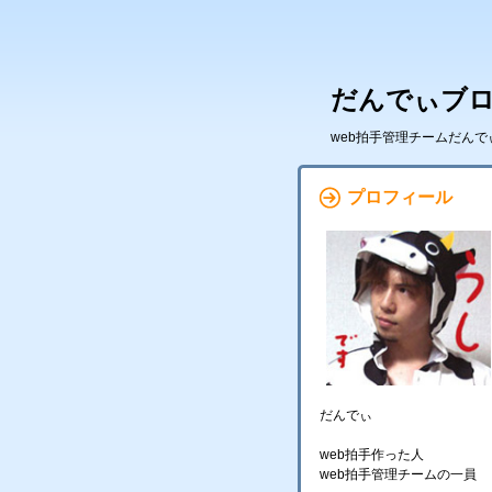
だんでぃブ
web拍手管理チームだん
プロフィール
だんでぃ
web拍手作った人
web拍手管理チームの一員